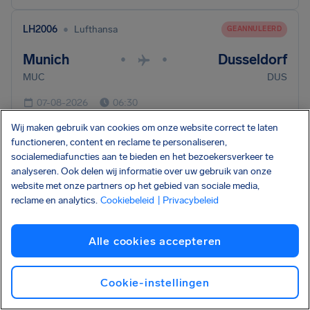
•
LH2006
Lufthansa
GEANNULEERD
Munich
Dusseldorf
•
•
MUC
DUS
07-08-2026
06:30
Wij maken gebruik van cookies om onze website correct te laten
Compensatie controleren
functioneren, content en reclame te personaliseren,
socialemediafuncties aan te bieden en het bezoekersverkeer te
analyseren. Ook delen wij informatie over uw gebruik van onze
•
LH1866
Lufthansa
GEANNULEERD
website met onze partners op het gebied van sociale media,
reclame en analytics.
Cookiebeleid
| Privacybeleid
Munich
Rome
•
•
MUC
FCO
Alle cookies accepteren
07-08-2026
06:25
Cookie-instellingen
Compensatie controleren