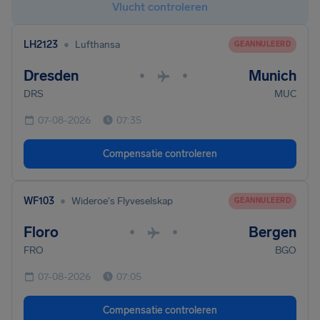
Vlucht controleren
•
LH2123
Lufthansa
GEANNULEERD
Dresden
Munich
•
•
DRS
MUC
07-08-2026
07:35
Compensatie controleren
•
WF103
Wideroe's Flyveselskap
GEANNULEERD
Floro
Bergen
•
•
FRO
BGO
07-08-2026
07:05
Compensatie controleren