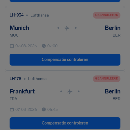
•
LH1934
Lufthansa
GEANNULEERD
Munich
Berlin
•
•
MUC
BER
07-08-2026
07:00
Compensatie controleren
•
LH178
Lufthansa
GEANNULEERD
Frankfurt
Berlin
•
•
FRA
BER
07-08-2026
06:45
Compensatie controleren