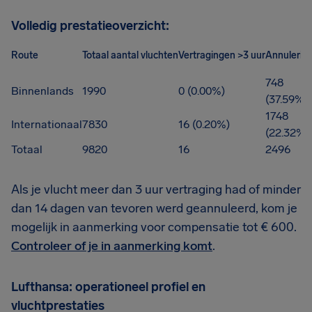
Volledig prestatieoverzicht:
Route
Totaal aantal vluchten
Vertragingen >3 uur
Annulerin
748
Binnenlands
1990
0 (0.00%)
(37.59%)
1748
Internationaal
7830
16 (0.20%)
(22.32%)
Totaal
9820
16
2496
Als je vlucht meer dan 3 uur vertraging had of minder
dan 14 dagen van tevoren werd geannuleerd, kom je
mogelijk in aanmerking voor compensatie tot € 600.
Controleer of je in aanmerking komt
.
Lufthansa: operationeel profiel en
vluchtprestaties