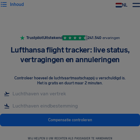
Inhoud
NL
Trustpilot
Uitstekend
241.540
ervaringen
Lufthansa flight tracker: live status,
vertragingen en annuleringen
Controleer hoeveel de luchtvaartmaatschappij u verschuldigd is
.
Het is gratis en duurt maar 2 minuten.
Compensatie controleren
WIJ HELPEN U UW RECHTEN ALS PASSAGIER TE HANDHAVEN