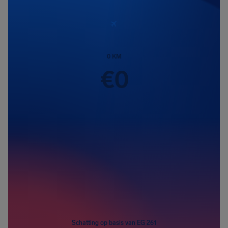
0
KM
€
0
Passagiers
1
Schatting op basis van EG 261