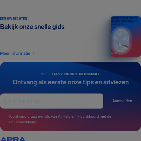
KEN UW RECHTEN
Een gids over de rechten
van luchtvaartpassagiers
Bekijk onze snelle gids
EDITIE 2026
Meer informatie
MELD U AAN VOOR ONZE NIEUWSBRIEF
Ontvang als eerste onze tips en adviezen
Aanmelden
Ik ontvang graag e-mails van AirHelp en ik ga akkoord met de
Privacyverklaring
.