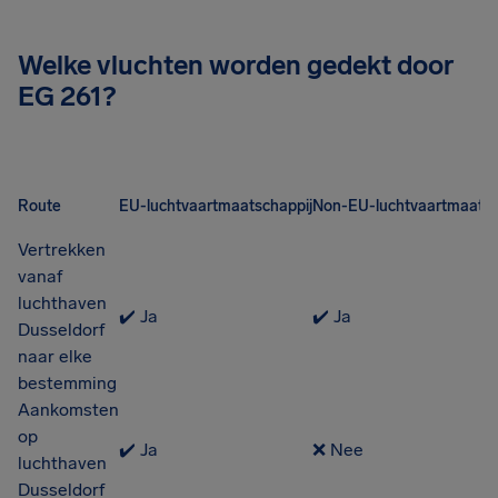
Welke vluchten worden gedekt door
EG 261?
Route
EU-luchtvaartmaatschappij
Non-EU-luchtvaartmaatsc
Vertrekken
vanaf
luchthaven
✔️ Ja
✔️ Ja
Dusseldorf
naar elke
bestemming
Aankomsten
op
✔️ Ja
❌ Nee
luchthaven
Dusseldorf