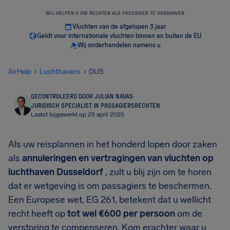
WIJ HELPEN U UW RECHTEN ALS PASSAGIER TE HANDHAVEN
Vluchten van de afgelopen 3 jaar
Geldt voor internationale vluchten binnen en buiten de EU
Wij onderhandelen namens u
AirHelp
Luchthavens
DUS
GECONTROLEERD DOOR JULIAN NAVAS
·
JURIDISCH SPECIALIST IN PASSAGIERSRECHTEN
Laatst bijgewerkt op 25 april 2025
Als uw reisplannen in het honderd lopen door zaken
als
annuleringen en vertragingen van vluchten op
luchthaven Dusseldorf
, zult u blij zijn om te horen
dat er wetgeving is om passagiers te beschermen.
Een Europese wet, EG 261, betekent dat u wellicht
recht heeft op
tot wel €600 per persoon
om de
verstoring te compenseren. Kom erachter waar u