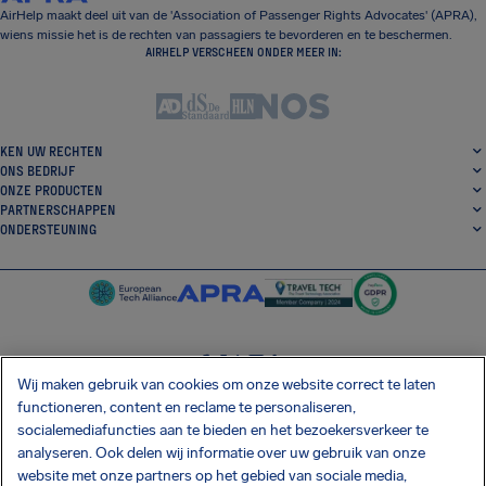
AirHelp maakt deel uit van de 'Association of Passenger Rights Advocates' (APRA),
wiens missie het is de rechten van passagiers te bevorderen en te beschermen.
AIRHELP VERSCHEEN ONDER MEER IN:
KEN UW RECHTEN
ONS BEDRIJF
ONZE PRODUCTEN
PARTNERSCHAPPEN
ONDERSTEUNING
Wij maken gebruik van cookies om onze website correct te laten
SocialFacebook
SocialTwitter
SocialInstagram
SocialLinkedin
functioneren, content en reclame te personaliseren,
socialemediafuncties aan te bieden en het bezoekersverkeer te
DOWNLOAD ONZE GRATIS APP
analyseren. Ook delen wij informatie over uw gebruik van onze
website met onze partners op het gebied van sociale media,