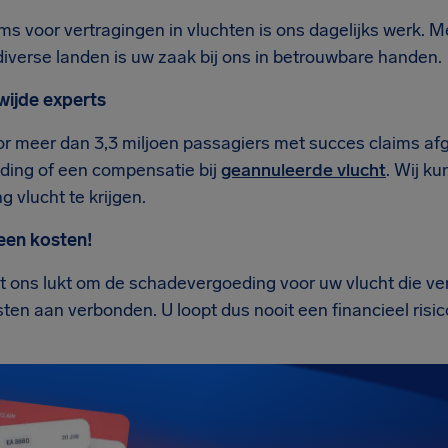
ms voor vertragingen in vluchten is ons dagelijks werk. 
iverse landen is uw zaak bij ons in betrouwbare handen.
wijde experts
r meer dan 3,3 miljoen passagiers met succes claims af
ding of een compensatie bij
geannuleerde vlucht
. Wij k
ng vlucht te krijgen.
een kosten!
et ons lukt om de schadevergoeding voor uw vlucht die ve
kosten aan verbonden. U loopt dus nooit een financieel risi