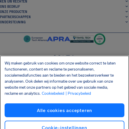
KEN UW RECHTEN
ONS BEDRIJF
ONZE PRODUCTEN
PARTNERSCHAPPEN
ONDERSTEUNING
Wij maken gebruik van cookies om onze website correct te laten
SocialFacebook
SocialTwitter
SocialInstagram
SocialLinkedin
functioneren, content en reclame te personaliseren,
socialemediafuncties aan te bieden en het bezoekersverkeer te
DOWNLOAD ONZE GRATIS APP
analyseren. Ook delen wij informatie over uw gebruik van onze
website met onze partners op het gebied van sociale media,
reclame en analytics.
Cookiebeleid
| Privacybeleid
Algemene Voorwaarden
Privacybeleid
Cookies
Afdrukken
Alle cookies accepteren
Shai-Hulud supply chain-aanval
Herroep de overeenkomst
Nederlands
Copyright © 2026 AirHelp
Cookie-instellingen