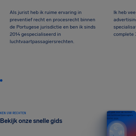
Als jurist heb ik ruime ervaring in
Ik heb vee
preventief recht en procesrecht binnen
advertisin
de Portugese jurisdictie en ben ik sinds
specialisa
2014 gespecialiseerd in
complete 
luchtvaartpassagiersrechten.
KEN UW RECHTEN
Een gids over de rechten
van luchtvaartpassagiers
Bekijk onze snelle gids
EDITIE 2026