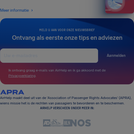
Meer informatie
MELD U AAN VOOR ONZE NIEUWSBRIEF
Ontvang als eerste onze tips en adviezen
Aanmelden
Ik ontvang graag e-mails van AirHelp en ik ga akkoord met de
Privacyverklaring
.
AirHelp maakt deel uit van de 'Association of Passenger Rights Advocates' (APRA),
wiens missie het is de rechten van passagiers te bevorderen en te beschermen.
AIRHELP VERSCHEEN ONDER MEER IN: