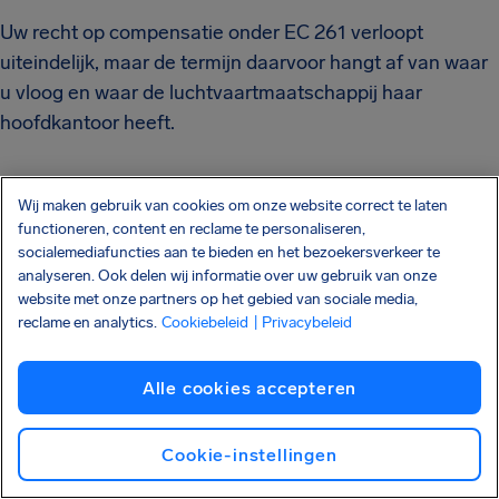
Uw recht op compensatie onder EC 261 verloopt
uiteindelijk, maar de termijn daarvoor hangt af van waar
u vloog en waar de luchtvaartmaatschappij haar
hoofdkantoor heeft.
Termijnen per land
Wij maken gebruik van cookies om onze website correct te laten
Ontdek ook deze passagiersrechten:
functioneren, content en reclame te personaliseren,
socialemediafuncties aan te bieden en het bezoekersverkeer te
analyseren. Ook delen wij informatie over uw gebruik van onze
Rechten van vliegtuigpassagiers
website met onze partners op het gebied van sociale media,
reclame en analytics.
Cookiebeleid
| Privacybeleid
Vlucht vertraagd compensatie
Vlucht geannuleerd compensatie
Alle cookies accepteren
Meer dan 3 uur vertraging
Vertraging compensatie
Cookie-instellingen
Vlucht vertraging checken