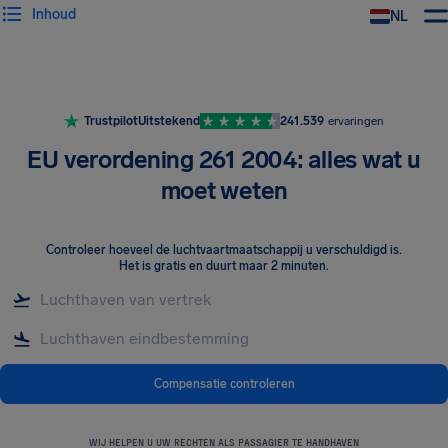
Inhoud
NL
Trustpilot
Uitstekend
241.539
ervaringen
EU verordening 261 2004: alles wat u
moet weten
Controleer hoeveel de luchtvaartmaatschappij u verschuldigd is
.
Het is gratis en duurt maar 2 minuten.
Compensatie controleren
WIJ HELPEN U UW RECHTEN ALS PASSAGIER TE HANDHAVEN