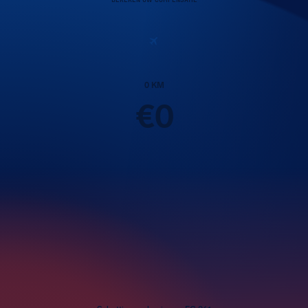
0
KM
€
0
Passagiers
1