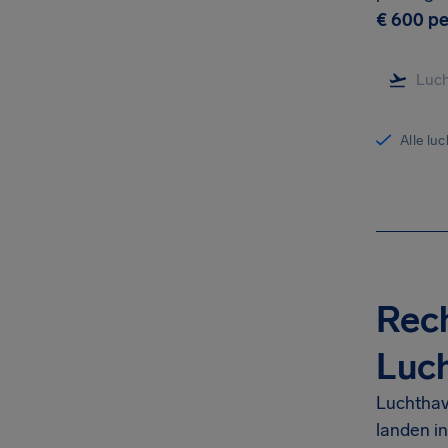
€ 600
pe
Alle lu
Rech
Luc
Luchthav
landen i