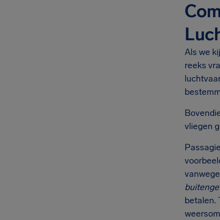
Comp
Luc
Als we k
reeks vr
luchtvaa
bestemmi
Bovendie
vliegen g
Passagie
voorbeel
vanwege 
buiteng
betalen.
weersoms