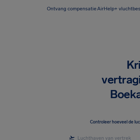
Ontvang compensatie
AirHelp+ vluchtbe
Kr
vertrag
Boeka
Controleer hoeveel de lu