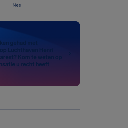
Nee
aken gehad met
 op Luchthaven Henri
arest? Kom te weten op
satie u recht heeft