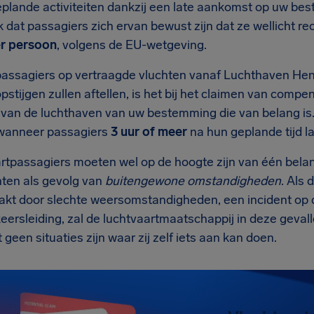
eplande activiteiten dankzij een late aankomst op uw be
k dat passagiers zich ervan bewust zijn dat ze wellicht 
r persoon
, volgens de EU-wetgeving.
assagiers op vertraagde vluchten vanaf Luchthaven Hen
pstijgen zullen aftellen, is het bij het claimen van compens
 van de luchthaven van uw bestemming die van belang is.
wanneer passagiers
3 uur of meer
na hun geplande tijd l
rtpassagiers moeten wel op de hoogte zijn van één belang
hten als gevolg van
buitengewone omstandigheden
. Als 
akt door slechte weersomstandigheden, een incident op 
keersleiding, zal de luchtvaartmaatschappij in deze geva
 geen situaties zijn waar zij zelf iets aan kan doen.