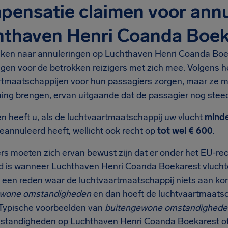
ensatie claimen voor annu
hthaven Henri Coanda Boek
ijken naar annuleringen op Luchthaven Henri Coanda Boe
agen voor de betrokken reizigers met zich mee. Volgens 
rtmaatschappijen voor hun passagiers zorgen, maar ze 
ng brengen, ervan uitgaande dat de passagier nog steeds
n heeft u, als de luchtvaartmaatschappij uw vlucht
minde
eannuleerd heeft, wellicht ook recht op
tot wel € 600
.
rs moeten zich ervan bewust zijn dat er onder het EU-rec
d is wanneer Luchthaven Henri Coanda Boekarest vlucht
een reden waar de luchtvaartmaatschappij niets aan kon
ewone omstandigheden
en dan hoeft de luchtvaartmaats
 Typische voorbeelden van
buitengewone omstandighede
tandigheden op Luchthaven Henri Coanda Boekarest of 