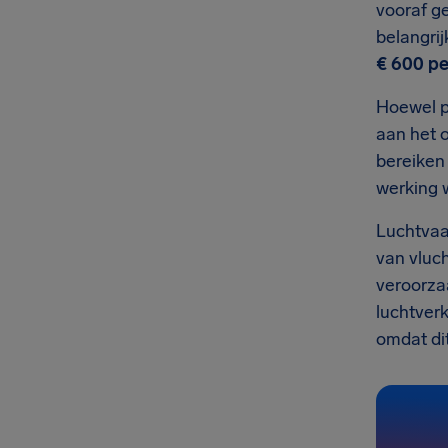
vooraf g
belangrij
€ 600
pe
Hoewel p
aan het o
bereiken
werking 
Luchtvaa
van vluc
veroorza
luchtver
omdat dit