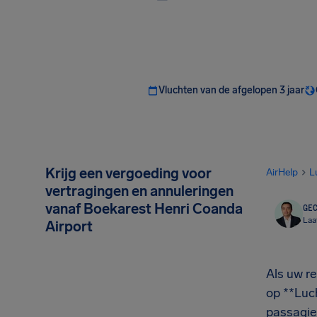
Vluchten van de afgelopen 3 jaar
Krijg een vergoeding voor
AirHelp
L
vertragingen en annuleringen
vanaf Boekarest Henri Coanda
GEC
Laa
Airport
Als uw r
op **Luch
passagie