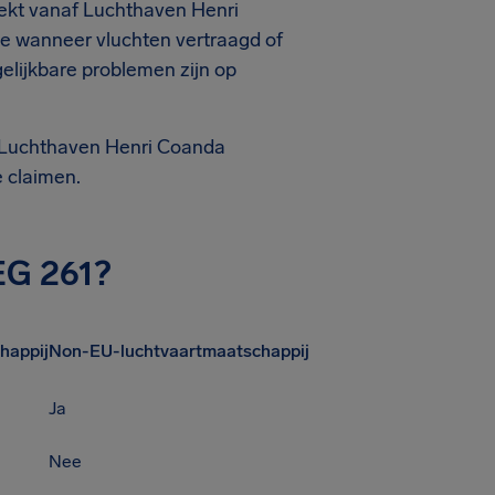
rekt vanaf Luchthaven Henri
e wanneer vluchten vertraagd of
lijkbare problemen zijn op
p Luchthaven Henri Coanda
e claimen.
EG 261?
happij
Non-EU-luchtvaartmaatschappij
Ja
Nee