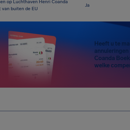
en op Luchthaven Henri Coanda
Ja
 van buiten de EU
Heeft u te m
annuleringen
Coanda Boek
welke compen