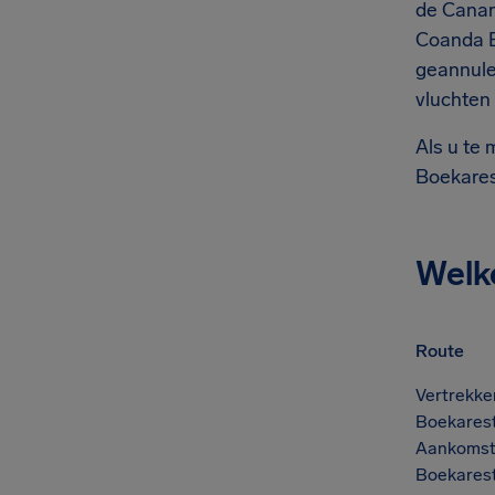
de Canar
Coanda B
geannule
vluchten
Als u te
Boekarest
Welk
Route
Vertrekke
Boekarest
Aankomst
Boekarest