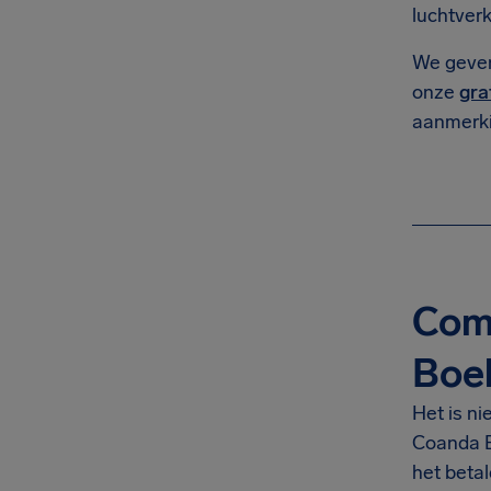
luchtverk
We gev
onze
gra
aanmerki
Com
Boek
Het is ni
Coanda B
het beta