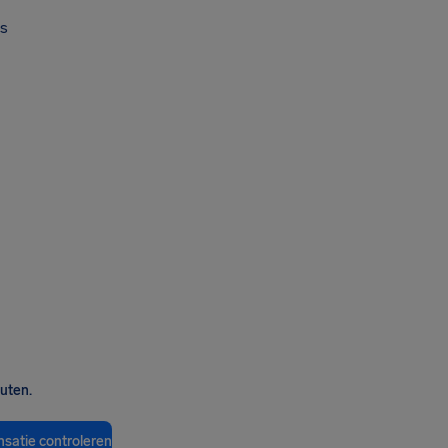
s
nuten.
satie controleren