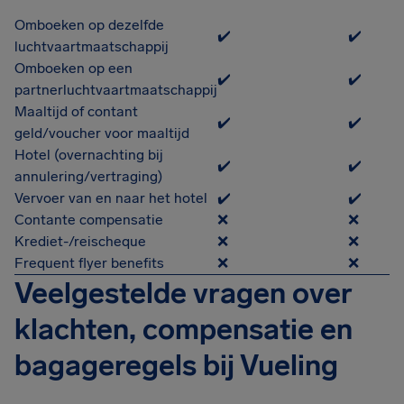
Omboeken op dezelfde
✔️
✔️
luchtvaartmaatschappij
Omboeken op een
✔️
✔️
partnerluchtvaartmaatschappij
Maaltijd of contant
✔️
✔️
geld/voucher voor maaltijd
Hotel (overnachting bij
✔️
✔️
annulering/vertraging)
Vervoer van en naar het hotel
✔️
✔️
Contante compensatie
❌
❌
Krediet-/reischeque
❌
❌
Frequent flyer benefits
❌
❌
Veelgestelde vragen over
klachten, compensatie en
bagageregels bij Vueling