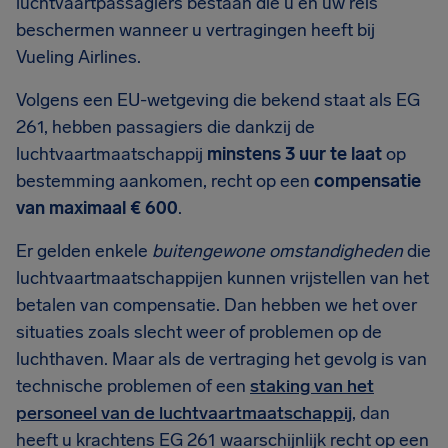
luchtvaartpassagiers bestaan die u en uw reis
beschermen wanneer u vertragingen heeft bij
Vueling Airlines.
Volgens een EU-wetgeving die bekend staat als EG
261, hebben passagiers die dankzij de
luchtvaartmaatschappij
minstens 3 uur te laat
op
bestemming aankomen, recht op een
compensatie
van maximaal € 600
.
Er gelden enkele
buitengewone omstandigheden
die
luchtvaartmaatschappijen kunnen vrijstellen van het
betalen van compensatie. Dan hebben we het over
situaties zoals slecht weer of problemen op de
luchthaven. Maar als de vertraging het gevolg is van
technische problemen of een
staking van het
personeel van de luchtvaartmaatschappij
, dan
heeft u krachtens EG 261 waarschijnlijk recht op een