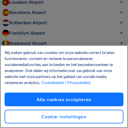
Lissabon Airport
Barcelona Airport
Rotterdam Airport
Frankfurt Airport
Boekarest Airport
Wij maken gebruik van cookies om onze website correct te laten
Wenen Airport
functioneren, content en reclame te personaliseren,
socialemediafuncties aan te bieden en het bezoekersverkeer te
analyseren. Ook delen wij informatie over uw gebruik van onze
Ontdek ook deze passagiersrechten:
website met onze partners op het gebied van sociale media,
reclame en analytics.
Cookiebeleid
| Privacybeleid
Rechten van vliegtuigpassagiers
Vlucht vertraagd compensatie
Alle cookies accepteren
Vlucht geannuleerd compensatie
Cookie-instellingen
Meer dan 3 uur vertraging