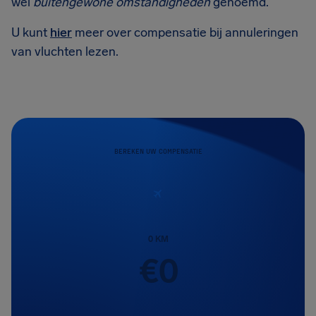
wel
buitengewone omstandigheden
genoemd.
U kunt
hier
meer over compensatie bij annuleringen
van vluchten lezen.
BEREKEN UW COMPENSATIE
0
KM
€
0