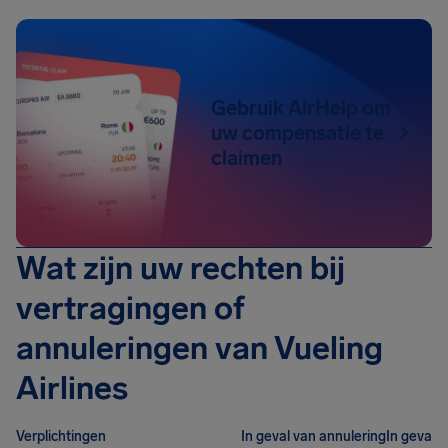
Gebruik AirHelp om
uw compensatie te
claimen
Wat zijn uw rechten bij
vertragingen of
annuleringen van Vueling
Airlines
Verplichtingen
In geval van annulering
In geval 