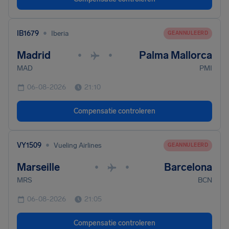
•
IB1679
Iberia
GEANNULEERD
Madrid
Palma Mallorca
•
•
MAD
PMI
06-08-2026
21:10
Compensatie controleren
•
VY1509
Vueling Airlines
GEANNULEERD
Marseille
Barcelona
•
•
MRS
BCN
06-08-2026
21:05
Compensatie controleren