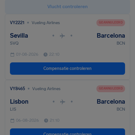
Vlucht controleren
•
VY2221
Vueling Airlines
GEANNULEERD
Sevilla
Barcelona
•
•
SVQ
BCN
07-08-2026
22:10
Compensatie controleren
•
VY8465
Vueling Airlines
GEANNULEERD
Lisbon
Barcelona
•
•
LIS
BCN
06-08-2026
21:10
Compensatie controleren