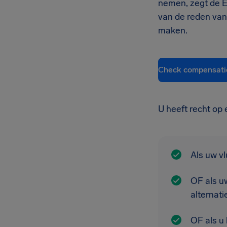
nemen, zegt de EU
van de reden van
maken.
Check compensati
U heeft recht op e
Als uw v
OF als u
alternati
OF als u