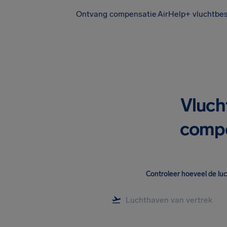
Ontvang compensatie
AirHelp+ vluchtbe
Vluch
compe
Controleer hoeveel de lu