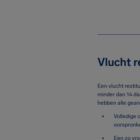
Vlucht r
Een vlucht restit
minder dan 14 da
hebben alle gean
Volledige 
oorspronke
Een zo vro