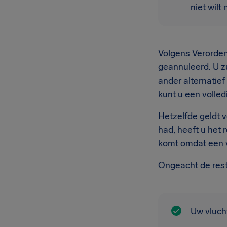
niet wilt
Volgens Verordeni
geannuleerd. U z
ander alternatie
kunt u een volled
Hetzelfde geldt v
had, heeft u het 
komt omdat een ve
Ongeacht de resti
Uw vlucht