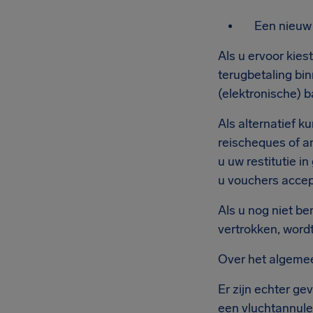
Een nieuw 
Als u ervoor kies
terugbetaling bi
(elektronische) 
Als alternatief 
reischeques of a
u uw restitutie i
u vouchers accep
Als u nog niet be
vertrokken, wordt
Over het algemeen
Er zijn echter g
een vluchtannuler