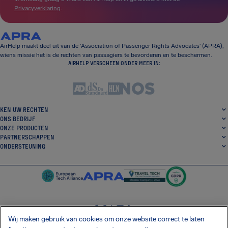
Privacyverklaring
.
AirHelp maakt deel uit van de 'Association of Passenger Rights Advocates' (APRA),
wiens missie het is de rechten van passagiers te bevorderen en te beschermen.
AIRHELP VERSCHEEN ONDER MEER IN:
KEN UW RECHTEN
ONS BEDRIJF
ONZE PRODUCTEN
PARTNERSCHAPPEN
ONDERSTEUNING
Wij maken gebruik van cookies om onze website correct te laten
SocialFacebook
SocialTwitter
SocialInstagram
SocialLinkedin