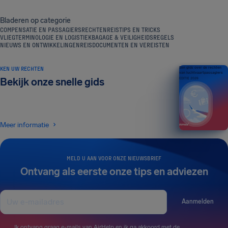
Bladeren op categorie
COMPENSATIE EN PASSAGIERSRECHTEN
REISTIPS EN TRICKS
VLIEGTERMINOLOGIE EN LOGISTIEK
BAGAGE & VEILIGHEIDSREGELS
NIEUWS EN ONTWIKKELINGEN
REISDOCUMENTEN EN VEREISTEN
KEN UW RECHTEN
Een gids over de rechten
van luchtvaartpassagiers
Bekijk onze snelle gids
EDITIE 2026
Meer informatie
MELD U AAN VOOR ONZE NIEUWSBRIEF
Ontvang als eerste onze tips en adviezen
Aanmelden
Ik ontvang graag e-mails van AirHelp en ik ga akkoord met de