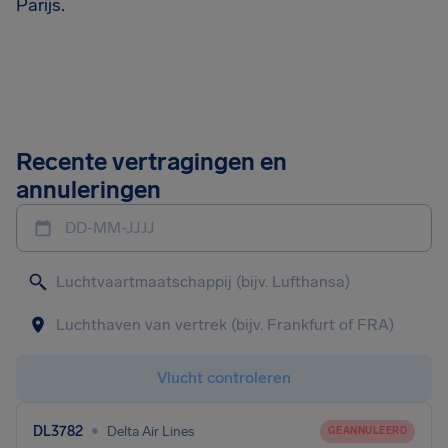
Parijs.
Recente vertragingen en
annuleringen
DD-MM-JJJJ
Vlucht controleren
•
DL3782
Delta Air Lines
GEANNULEERD