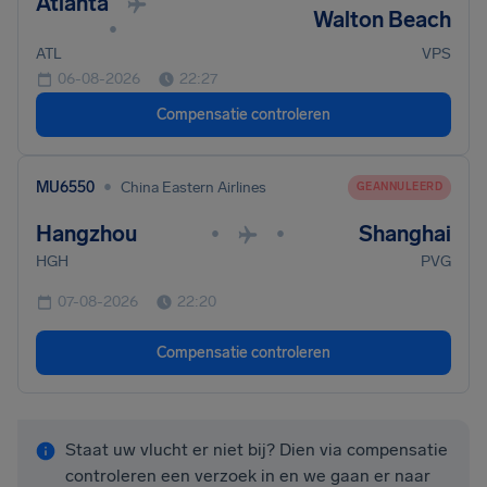
Atlanta
Walton Beach
•
ATL
VPS
06-08-2026
22:27
Compensatie controleren
•
MU6550
China Eastern Airlines
GEANNULEERD
Hangzhou
Shanghai
•
•
HGH
PVG
07-08-2026
22:20
Compensatie controleren
Staat uw vlucht er niet bij? Dien via compensatie
controleren een verzoek in en we gaan er naar