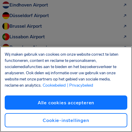
Eindhoven Airport
Düsseldorf Airport
Brussel Airport
Lissabon Airport
Barcelona Airport
Wij maken gebruik van cookies om onze website correct te laten
Rotterdam Airport
functioneren, content en reclame te personaliseren,
socialemediafuncties aan te bieden en het bezoekersverkeer te
Frankfurt Airport
analyseren. Ook delen wij informatie over uw gebruik van onze
Boekarest Airport
website met onze partners op het gebied van sociale media,
reclame en analytics.
Cookiebeleid
| Privacybeleid
Wenen Airport
Alle cookies accepteren
Ontdek ook deze passagiersrechten:
Cookie-instellingen
Rechten van vliegtuigpassagiers