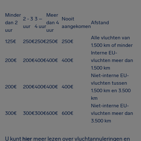
Minder
Meer
2 - 3
3 –
Nooit
dan 2
dan 4
Afstand
uur
4 uur
aangekomen
uur
uur
Alle vluchten van
125€
250€
250€
250€
250€
1.500 km of minder
Interne EU-
200€
200€
400€
400€
400€
vluchten meer dan
1.500 km
Niet-interne EU-
vluchten tussen
200€
200€
400€
400€
400€
1.500 km en 3.500
km
Niet-interne EU-
300€
300€
300€
600€
600€
vluchten meer dan
3.500 km
U kunt
hier
meer lezen over vluchtannuleringen en