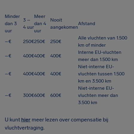
Minder
Meer
3 –
Nooit
dan 3
dan 4
Afstand
4 uur
aangekomen
uur
uur
Alle vluchten van 1.500
–€
250€
250€
250€
km of minder
Interne EU-vluchten
–€
400€
400€
400€
meer dan 1.500 km
Niet-interne EU-
–€
400€
400€
400€
vluchten tussen 1.500
km en 3.500 km
Niet-interne EU-
–€
300€
600€
600€
vluchten meer dan
3.500 km
U kunt
hier
meer lezen over compensatie bij
vluchtvertraging.