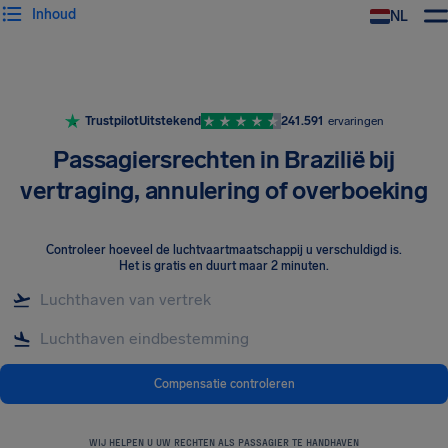
Inhoud
NL
Trustpilot
Uitstekend
241.591
ervaringen
Passagiersrechten in Brazilië bij
vertraging, annulering of overboeking
Controleer hoeveel de luchtvaartmaatschappij u verschuldigd is
.
Het is gratis en duurt maar 2 minuten.
Compensatie controleren
WIJ HELPEN U UW RECHTEN ALS PASSAGIER TE HANDHAVEN