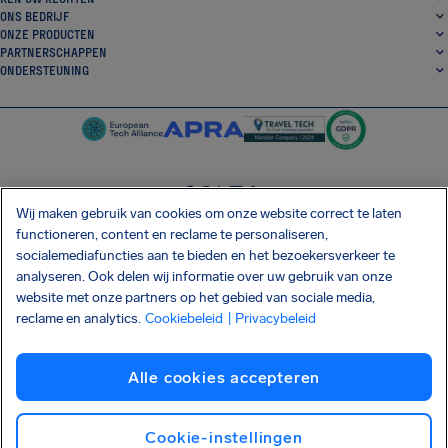
ONS BEDRIJF
ONZE PRODUCTEN
PARTNERSCHAPPEN
ONDERSTEUNING
Wij maken gebruik van cookies om onze website correct te laten
SocialFacebook
SocialTwitter
SocialInstagram
SocialLinkedin
functioneren, content en reclame te personaliseren,
socialemediafuncties aan te bieden en het bezoekersverkeer te
DOWNLOAD ONZE GRATIS APP
analyseren. Ook delen wij informatie over uw gebruik van onze
website met onze partners op het gebied van sociale media,
reclame en analytics.
Cookiebeleid
| Privacybeleid
Algemene Voorwaarden
Privacybeleid
Cookies
Afdrukken
Alle cookies accepteren
Shai-Hulud supply chain-aanval
Herroep de overeenkomst
Nederlands
Copyright © 2026 AirHelp
Cookie-instellingen