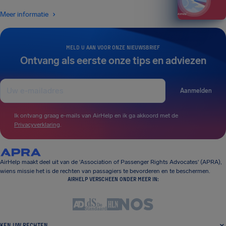
Meer informatie
MELD U AAN VOOR ONZE NIEUWSBRIEF
Ontvang als eerste onze tips en adviezen
Aanmelden
Ik ontvang graag e-mails van AirHelp en ik ga akkoord met de
Privacyverklaring
.
AirHelp maakt deel uit van de 'Association of Passenger Rights Advocates' (APRA),
wiens missie het is de rechten van passagiers te bevorderen en te beschermen.
AIRHELP VERSCHEEN ONDER MEER IN:
KEN UW RECHTEN