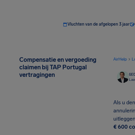
Vluchten van de afgelopen 3 jaar
Compensatie en vergoeding
AirHelp
L
claimen bij TAP Portugal
vertragingen
GEC
Laa
Als u de
annulerin
uitleggen
€ 600 co