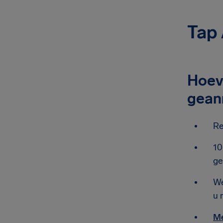
Tap 
Hoeve
gean
Re
10
ge
We
u 
Me