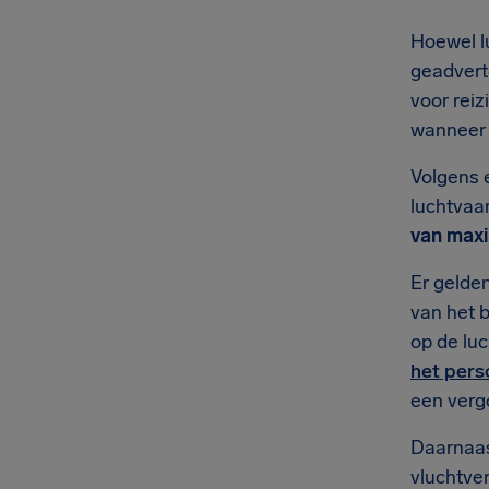
Hoewel l
geadvert
voor reiz
wanneer u
Volgens 
luchtvaa
van maxi
Er gelde
van het 
op de lu
het pers
een verg
Daarnaas
vluchtver