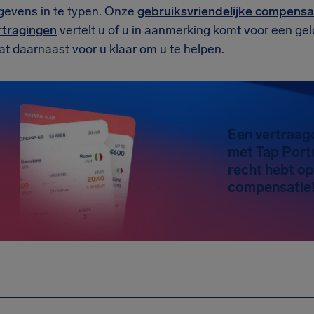
gevens in te typen. Onze
gebruiksvriendelijke compensat
rtragingen
vertelt u of u in aanmerking komt voor een g
t daarnaast voor u klaar om u te helpen.
Een vertraag
met Tap Port
recht hebt op
compensatie