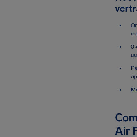
vert
On
me
0.
uu
Pa
op
Me
Comp
Air 