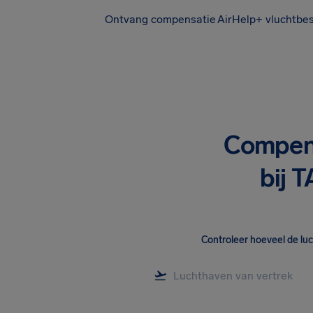
Ontvang compensatie
AirHelp+ vluchtbe
Compens
bij 
Controleer hoeveel de lu