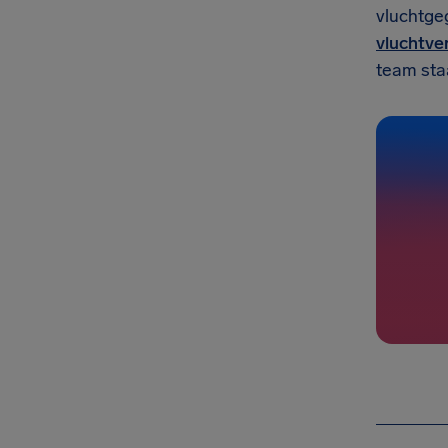
vluchtge
vluchtve
team staa