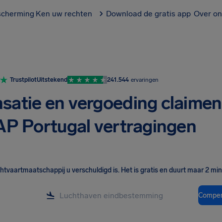
scherming
Ken uw rechten
Download de gratis app
Over on
Trustpilot
Uitstekend
241.544
ervaringen
atie en vergoeding claimen
TAP Portugal vertragingen
chtvaartmaatschappij u verschuldigd is
.
Het is gratis en duurt maar 2 mi
Compen