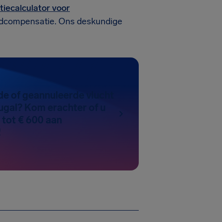
iecalculator voor
eldcompensatie. Ons deskundige
de of geannuleerde vlucht
ugal? Kom erachter of u
 tot € 600 aan
!