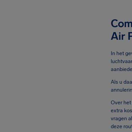
Comp
Air 
In het ge
luchtvaar
aanbieden
Als u da
annuleri
Over het
extra ko
vragen al
deze rou