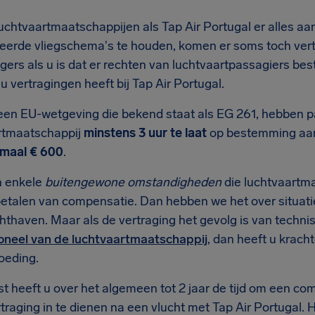
uchtvaartmaatschappijen als Tap Air Portugal er alles a
eerde vliegschema's te houden, komen er soms toch vert
igers als u is dat er rechten van luchtvaartpassagiers b
 vertragingen heeft bij Tap Air Portugal.
een EU-wetgeving die bekend staat als EG 261, hebben pa
rtmaatschappij
minstens 3 uur te laat
op bestemming aan
maal € 600
.
n enkele
buitengewone omstandigheden
die luchtvaartma
betalen van compensatie. Dan hebben we het over situati
chthaven. Maar als de vertraging het gevolg is van techn
oneel van de luchtvaartmaatschappij
, dan heeft u krach
oeding.
t heeft u over het algemeen tot 2 jaar de tijd om een 
traging in te dienen na een vlucht met Tap Air Portugal. H