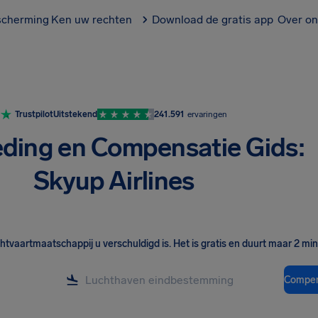
scherming
Ken uw rechten
Download de gratis app
Over on
Trustpilot
Uitstekend
241.591
ervaringen
ding en Compensatie Gids:
Skyup Airlines
chtvaartmaatschappij u verschuldigd is
.
Het is gratis en duurt maar 2 mi
Compen