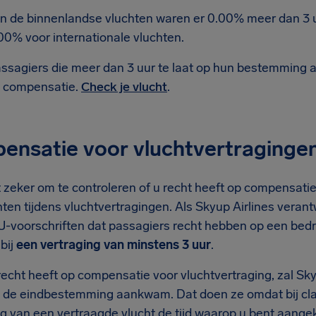
n de binnenlandse vluchten waren er 0.00% meer dan 3 
00% voor internationale vluchten.
ssagiers die meer dan 3 uur te laat op hun bestemming 
 compensatie.
Check je vlucht
.
nsatie voor vluchtvertragingen 
 zeker om te controleren of u recht heeft op compensatie 
ten tijdens vluchtvertragingen. Als Skyup Airlines verantw
EU-voorschriften dat passagiers recht hebben op een bed
bij
een vertraging van minstens 3 uur
.
recht heeft op compensatie voor vluchtvertraging, zal Sky
p de eindbestemming aankwam. Dat doen ze omdat bij clai
ng van een vertraagde vlucht de tijd waarop u bent aange