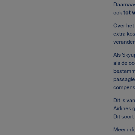
Daarnaas
ook
tot 
Over het
extra ko
veranderi
Als Skyup
als de oo
bestemmi
passagie
compensat
Dit is v
Airlines
Dit soor
Meer inf