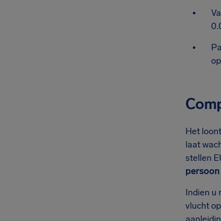
Va
0.
Pa
op
Compe
Het loont
laat wach
stellen 
persoon
Indien u 
vlucht o
aanleidi