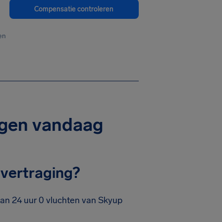
Compensatie controleren
en
ngen vandaag
vertraging?
van 24 uur 0 vluchten van Skyup