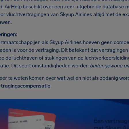
jd. AirHelp beschikt over een zeer uitgebreide database m
or vluchtvertragingen van Skyup Airlines altijd met de ex
uwen.
ringen:
rtmaatschappijen als Skyup Airlines hoeven geen compens
eden is voor de vertraging. Dit betekent dat vertragingen
 op de luchthaven of stakingen van de luchtverkeersleidi
tie. Dit soort omstandigheden worden
buitengewone o
eer te weten komen over wat wel en niet als zodanig wo
rtragingscompensatie
.
Een vertraag
met Skyup Air