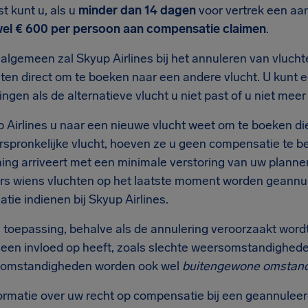
t kunt u, als u
minder dan 14 dagen
voor vertrek een aan
wel € 600 per persoon aan compensatie claimen
.
 algemeen zal Skyup Airlines bij het annuleren van vluch
sten direct om te boeken naar een andere vlucht. U kunt 
ngen als de alternatieve vlucht u niet past of u niet meer 
 Airlines u naar een nieuwe vlucht weet om te boeken die 
rspronkelijke vlucht, hoeven ze u geen compensatie te bet
ng arriveert met een minimale verstoring van uw plannen
rs wiens vluchten op het laatste moment worden geannul
ie indienen bij Skyup Airlines.
an toepassing, behalve als de annulering veroorzaakt wor
 geen invloed op heeft, zoals slechte weersomstandighede
t omstandigheden worden ook wel
buitengewone omstan
ormatie over uw recht op compensatie bij een geannuleer