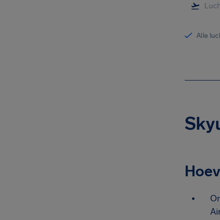
Alle lu
Skyu
Hoev
On
Ai