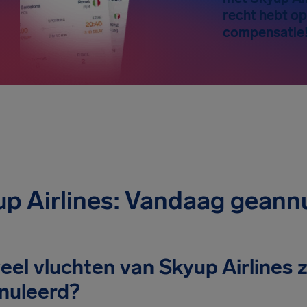
recht hebt op
compensatie
p Airlines: Vandaag geannu
el vluchten van Skyup Airlines z
nuleerd?