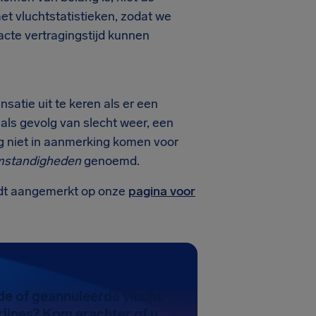
et vluchtstatistieken, zodat we
acte vertragingstijd kunnen
atie uit te keren als er een
 als gevolg van slecht weer, een
ng niet in aanmerking komen voor
mstandigheden
genoemd.
rdt aangemerkt op onze
pagina voor
de of geannuleerde vlucht
lines? Kom erachter of u