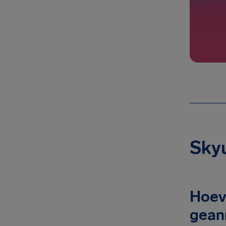
Skyu
Hoeve
gean