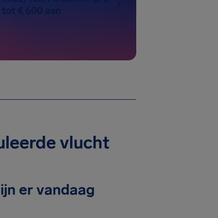
 tot € 600 aan
!
leerde vlucht
ijn er vandaag