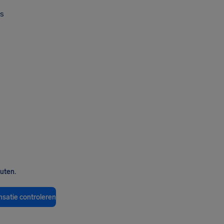
s
nuten.
satie controleren