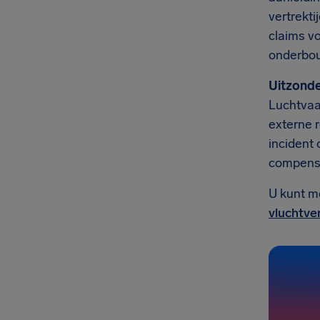
vertrekti
claims vo
onderbo
Uitzonde
Luchtvaa
externe r
incident
compensa
U kunt m
vluchtve