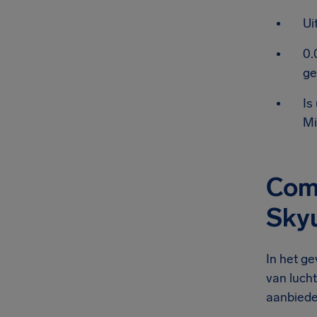
Ui
0.
ge
Is
Mi
Comp
Skyu
In het ge
van luch
aanbieden