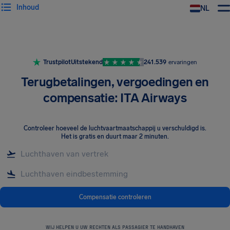
Inhoud
NL
Trustpilot
Uitstekend
241.539
ervaringen
Terugbetalingen, vergoedingen en
compensatie: ITA Airways
Controleer hoeveel de luchtvaartmaatschappij u verschuldigd is
.
Het is gratis en duurt maar 2 minuten.
Compensatie controleren
WIJ HELPEN U UW RECHTEN ALS PASSAGIER TE HANDHAVEN