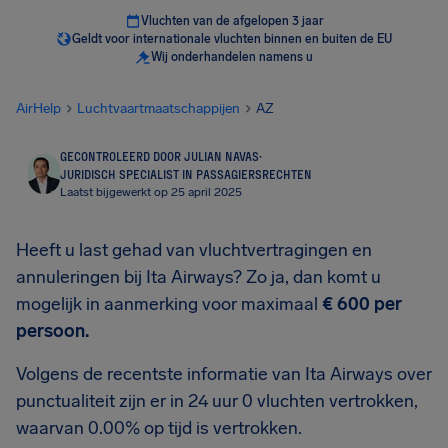
Vluchten van de afgelopen 3 jaar
Geldt voor internationale vluchten binnen en buiten de EU
Wij onderhandelen namens u
AirHelp
Luchtvaartmaatschappijen
AZ
GECONTROLEERD DOOR JULIAN NAVAS
·
JURIDISCH SPECIALIST IN PASSAGIERSRECHTEN
Laatst bijgewerkt op 25 april 2025
Heeft u last gehad van vluchtvertragingen en
annuleringen bij Ita Airways? Zo ja, dan komt u
mogelijk in aanmerking voor maximaal
€ 600
per
persoon.
Volgens de recentste informatie van Ita Airways over
punctualiteit zijn er in 24 uur 0 vluchten vertrokken,
waarvan 0.00% op tijd is vertrokken.