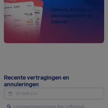
Gebruik AirHelp om
uw compensatie te
claimen
Recente vertragingen en
annuleringen
DD-MM-JJJJ