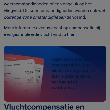
weersomstandigheden of een ongeluk op het
vliegveld. Dit soort omstandigheden worden ook wel
buitengewone omstandigheden
genoemd.
Meer informatie over uw recht op compensatie bij
een geannuleerde vlucht vindt u
hier
.
Claim tot € 600 aan
compensatie als uw
vlucht de afgelopen 3
jaar is geannuleerd,
vertraagd of
overboekt.
Vluchtcompensatie en