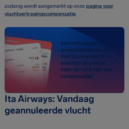
zodanig wordt aangemerkt op onze
pagina voor
vluchtvertragingscompensatie
.
Een vertraagde of
geannuleerde vlucht
met Ita Airways? Kom
erachter of u recht
hebt op tot € 600 aan
compensatie!
Ita Airways: Vandaag
geannuleerde vlucht