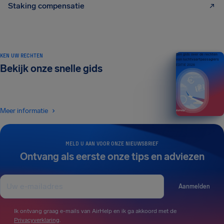
Staking compensatie
KEN UW RECHTEN
Een gids over de rechten
van luchtvaartpassagiers
Bekijk onze snelle gids
EDITIE 2026
Meer informatie
MELD U AAN VOOR ONZE NIEUWSBRIEF
Ontvang als eerste onze tips en adviezen
Aanmelden
Ik ontvang graag e-mails van AirHelp en ik ga akkoord met de
Privacyverklaring
.