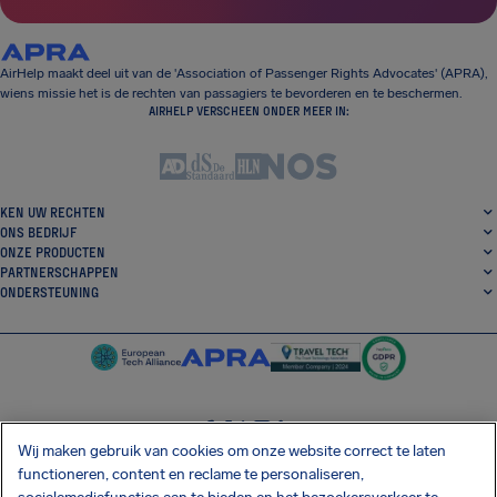
AirHelp maakt deel uit van de 'Association of Passenger Rights Advocates' (APRA),
wiens missie het is de rechten van passagiers te bevorderen en te beschermen.
AIRHELP VERSCHEEN ONDER MEER IN:
KEN UW RECHTEN
ONS BEDRIJF
ONZE PRODUCTEN
PARTNERSCHAPPEN
ONDERSTEUNING
Wij maken gebruik van cookies om onze website correct te laten
SocialFacebook
SocialTwitter
SocialInstagram
SocialLinkedin
functioneren, content en reclame te personaliseren,