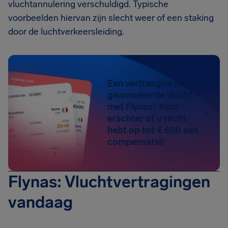
vluchtannulering verschuldigd. Typische
voorbeelden hiervan zijn slecht weer of een staking
door de luchtverkeersleiding.
Een vertraagde of
geannuleerde vlucht
met Flynas? Kom
erachter of u recht
hebt op tot € 600 aan
compensatie!
Flynas: Vluchtvertragingen
vandaag