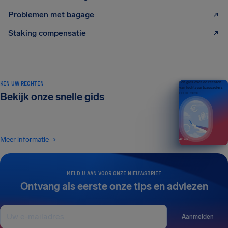
Problemen met bagage
Staking compensatie
KEN UW RECHTEN
Een gids over de rechten
van luchtvaartpassagiers
Bekijk onze snelle gids
EDITIE 2026
Meer informatie
MELD U AAN VOOR ONZE NIEUWSBRIEF
Ontvang als eerste onze tips en adviezen
Aanmelden