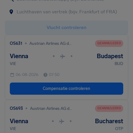
Vlucht controleren
•
OS631
Austrian Airlines AG dba Austrian
GEANNULEERD
Vienna
Budapest
•
•
VIE
BUD
06-08-2026
07:50
Compensatie controleren
•
OS693
Austrian Airlines AG dba Austrian
GEANNULEERD
Vienna
Bucharest
•
•
VIE
OTP