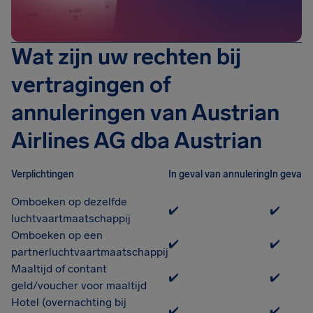
Wat zijn uw rechten bij
vertragingen of
annuleringen van Austrian
Airlines AG dba Austrian
Verplichtingen
In geval van annulering
In geval 
Omboeken op dezelfde
✔️
✔️
luchtvaartmaatschappij
Omboeken op een
✔️
✔️
partnerluchtvaartmaatschappij
Maaltijd of contant
✔️
✔️
geld/voucher voor maaltijd
Hotel (overnachting bij
✔️
✔️