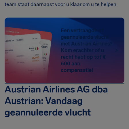
team staat daarnaast voor u klaar om u te helpen.
Een vertraagde of
geannuleerde vlucht
met Austrian Airlines?
Kom erachter of u
recht hebt op tot €
600 aan
compensatie!
Austrian Airlines AG dba
Austrian: Vandaag
geannuleerde vlucht