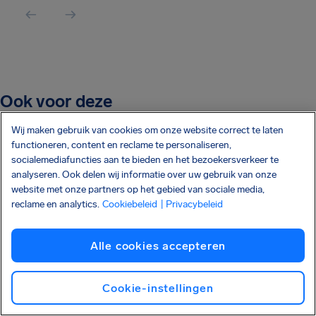
Ook voor deze
luchtvaartmaatschappijen regelen we
Wij maken gebruik van cookies om onze website correct te laten
compensatie:
functioneren, content en reclame te personaliseren,
socialemediafuncties aan te bieden en het bezoekersverkeer te
analyseren. Ook delen wij informatie over uw gebruik van onze
KLM Airlines
website met onze partners op het gebied van sociale media,
reclame en analytics.
Cookiebeleid
| Privacybeleid
Ryanair
Alle cookies accepteren
Transavia
Wizz Air
Cookie-instellingen
Turkish Airlines