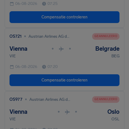
06-08-2026
07:25
Compensatie controleren
•
OS721
Austrian Airlines AG dba Austrian
GEANNULEERD
Vienna
Belgrade
•
•
VIE
BEG
06-08-2026
07:20
Compensatie controleren
•
OS977
Austrian Airlines AG dba Austrian
GEANNULEERD
Vienna
Oslo
•
•
VIE
OSL