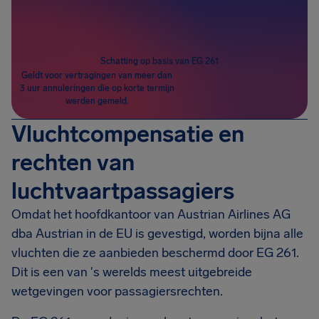
Passagiers
1
Schatting op basis van EG 261
Geldt voor vertragingen van meer dan
3 uur annuleringen die op korte termijn
werden gemeld.
Vluchtcompensatie en
rechten van
luchtvaartpassagiers
Omdat het hoofdkantoor van Austrian Airlines AG
dba Austrian in de EU is gevestigd, worden bijna alle
vluchten die ze aanbieden beschermd door EG 261.
Dit is een van 's werelds meest uitgebreide
wetgevingen voor passagiersrechten.