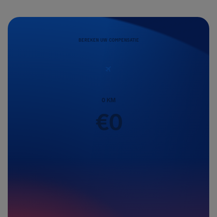
BEREKEN UW COMPENSATIE
0
KM
€
0