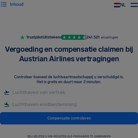
Inhoud
NL
Trustpilot
Uitstekend
241.521
ervaringen
Vergoeding en compensatie claimen bij
Austrian Airlines vertragingen
Controleer hoeveel de luchtvaartmaatschappij u verschuldigd is
.
Het is gratis en duurt maar 2 minuten.
Compensatie controleren
WIJ HELPEN U UW RECHTEN ALS PASSAGIER TE HANDHAVEN