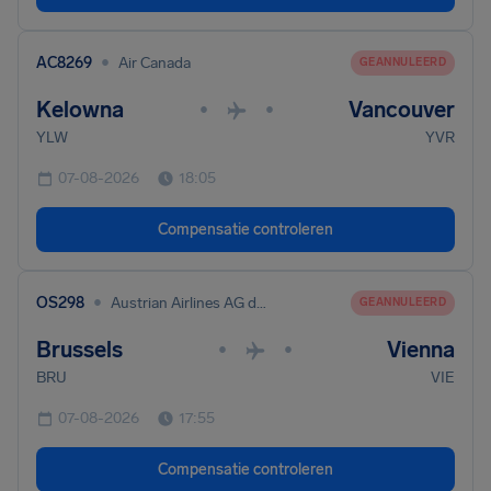
•
AC8269
Air Canada
GEANNULEERD
Kelowna
Vancouver
•
•
YLW
YVR
07-08-2026
18:05
Compensatie controleren
•
OS298
Austrian Airlines AG dba Austrian
GEANNULEERD
Brussels
Vienna
•
•
BRU
VIE
07-08-2026
17:55
Compensatie controleren