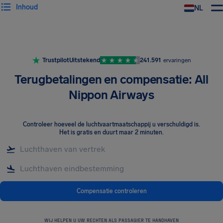
Inhoud
NL
Trustpilot
Uitstekend
241.591
ervaringen
Terugbetalingen en compensatie: All
Nippon Airways
Controleer hoeveel de luchtvaartmaatschappij u verschuldigd is
.
Het is gratis en duurt maar 2 minuten.
Compensatie controleren
WIJ HELPEN U UW RECHTEN ALS PASSAGIER TE HANDHAVEN