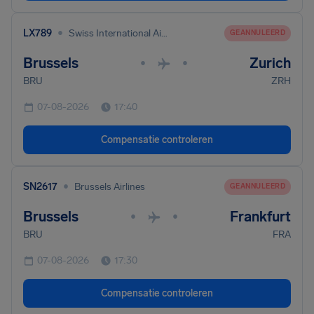
•
LX789
Swiss International Air Lines
GEANNULEERD
Brussels
Zurich
•
•
BRU
ZRH
07-08-2026
17:40
Compensatie controleren
•
SN2617
Brussels Airlines
GEANNULEERD
Brussels
Frankfurt
•
•
BRU
FRA
07-08-2026
17:30
Compensatie controleren