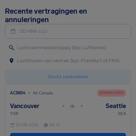
Recente vertragingen en
annuleringen
DD-MM-JJJJ
Vlucht controleren
•
AC8804
Air Canada
GEANNULEERD
Vancouver
Seattle
•
•
YVR
SEA
07-08-2026
20:15