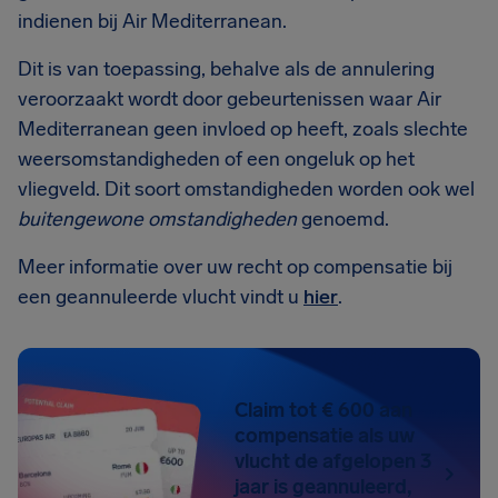
indienen bij Air Mediterranean.
Dit is van toepassing, behalve als de annulering
veroorzaakt wordt door gebeurtenissen waar Air
Mediterranean geen invloed op heeft, zoals slechte
weersomstandigheden of een ongeluk op het
vliegveld. Dit soort omstandigheden worden ook wel
buitengewone omstandigheden
genoemd.
Meer informatie over uw recht op compensatie bij
een geannuleerde vlucht vindt u
hier
.
Claim tot € 600 aan
compensatie als uw
vlucht de afgelopen 3
jaar is geannuleerd,