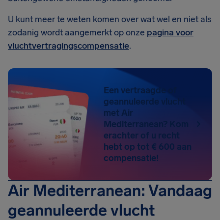
U kunt meer te weten komen over wat wel en niet als
zodanig wordt aangemerkt op onze
pagina voor
vluchtvertragingscompensatie
.
Een vertraagde of
geannuleerde vlucht
met Air
Mediterranean? Kom
erachter of u recht
hebt op tot € 600 aan
compensatie!
Air Mediterranean: Vandaag
geannuleerde vlucht