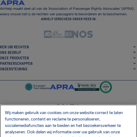
AirHelp maakt deel uit van de 'Association of Passenger Rights Advocates' (APRA),
wiens missie het is de rechten van passagiers te bevorderen en te beschermen.
AIRHELP VERSCHEEN ONDER MEER IN:
KEN UW RECHTEN
ONS BEDRIJF
ONZE PRODUCTEN
PARTNERSCHAPPEN
ONDERSTEUNING
Wij maken gebruik van cookies om onze website correct te laten
SocialFacebook
SocialTwitter
SocialInstagram
SocialLinkedin
functioneren, content en reclame te personaliseren,
socialemediafuncties aan te bieden en het bezoekersverkeer te
DOWNLOAD ONZE GRATIS APP
analyseren. Ook delen wij informatie over uw gebruik van onze