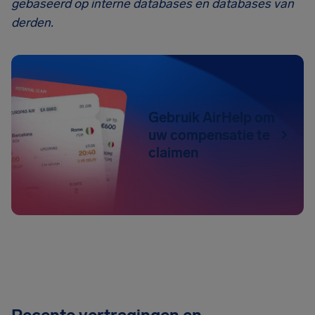
gebaseerd op interne databases en databases van
derden.
Gebruik AirHelp om
uw compensatie te
claimen