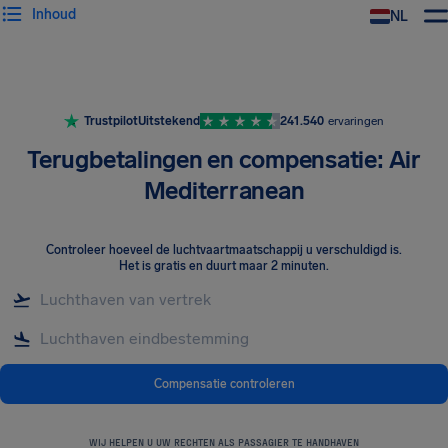
Inhoud
NL
Trustpilot
Uitstekend
241.540
ervaringen
Terugbetalingen en compensatie: Air
Mediterranean
Controleer hoeveel de luchtvaartmaatschappij u verschuldigd is
.
Het is gratis en duurt maar 2 minuten.
Compensatie controleren
WIJ HELPEN U UW RECHTEN ALS PASSAGIER TE HANDHAVEN