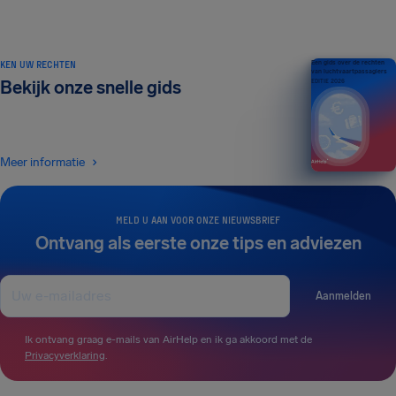
KEN UW RECHTEN
Een gids over de rechten
van luchtvaartpassagiers
Bekijk onze snelle gids
EDITIE 2026
Meer informatie
MELD U AAN VOOR ONZE NIEUWSBRIEF
Ontvang als eerste onze tips en adviezen
Aanmelden
Ik ontvang graag e-mails van AirHelp en ik ga akkoord met de
Privacyverklaring
.