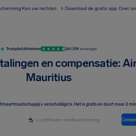
scherming
Ken uw rechten
Download de gratis app
Over on
Trustpilot
Uitstekend
241.539
ervaringen
talingen en compensatie: Ai
Mauritius
chtvaartmaatschappij u verschuldigd is
.
Het is gratis en duurt maar 2 mi
Compen