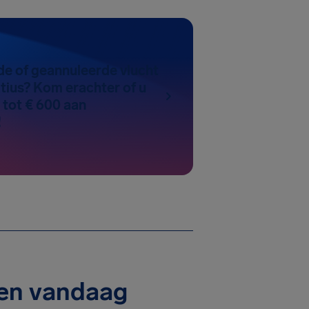
de of geannuleerde vlucht
tius? Kom erachter of u
 tot € 600 aan
!
gen vandaag