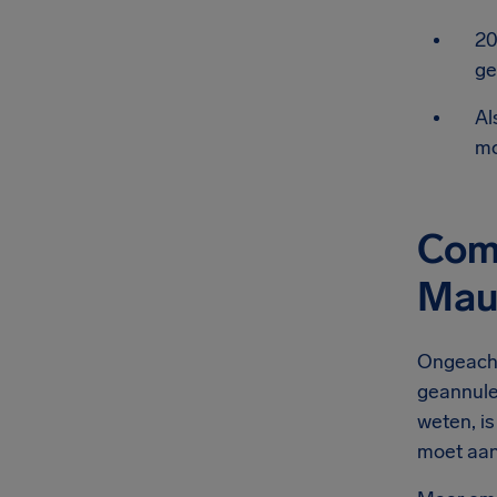
20
ge
Al
mo
Comp
Maur
Ongeacht 
geannule
weten, is
moet aan