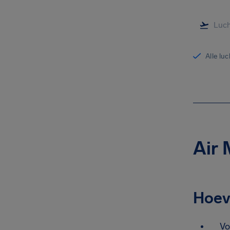
Alle lu
Air 
Hoev
Vo