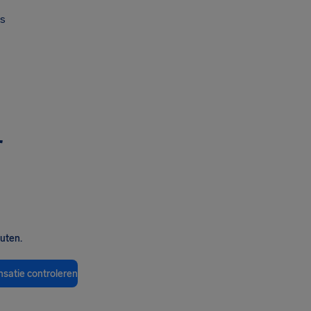
s
r
nuten.
satie controleren