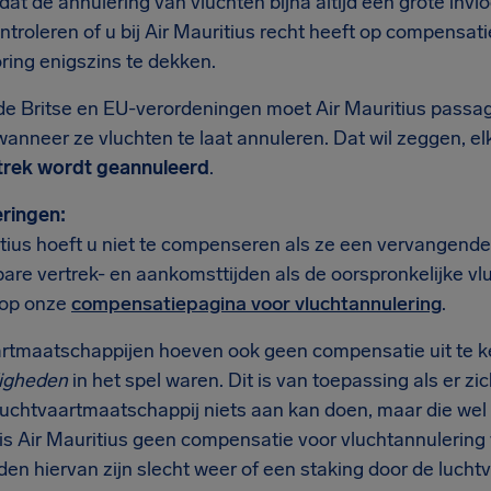
t de annulering van vluchten bijna altijd een grote invlo
ntroleren of u bij Air Mauritius recht heeft op compensa
ring enigszins te dekken.
de Britse en EU-verordeningen moet Air Mauritius passa
anneer ze vluchten te laat annuleren. Dat wil zeggen, el
trek wordt geannuleerd
.
ringen:
itius hoeft u niet te compenseren als ze een vervangen
bare vertrek- en aankomsttijden als de oorspronkelijke vl
 op onze
compensatiepagina voor vluchtannulering
.
rtmaatschappijen hoeven ook geen compensatie uit te k
igheden
in het spel waren. Dit is van toepassing als er z
uchtvaartmaatschappij niets aan kan doen, maar die wel to
 is Air Mauritius geen compensatie voor vluchtannulering
en hiervan zijn slecht weer of een staking door de luchtv