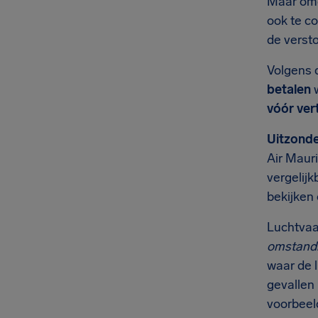
Maar omda
ook te co
de versto
Volgens 
betalen
w
vóór ver
Uitzonde
Air Maur
vergelijk
bekijken
Luchtvaa
omstand
waar de l
gevallen
voorbeeld