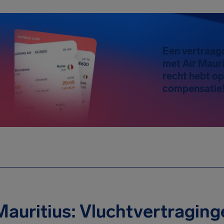
Een vertraag
met Air Mauri
recht hebt op
compensatie
Mauritius: Vluchtvertragin