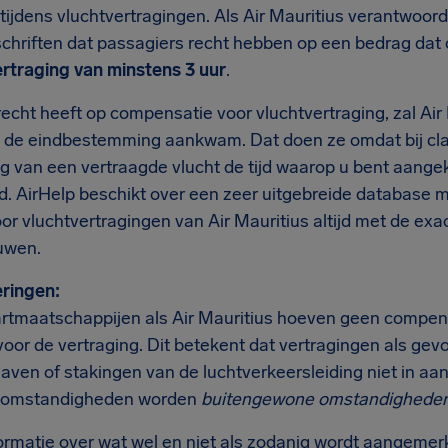
ijdens vluchtvertragingen. Als Air Mauritius verantwoordel
chriften dat passagiers recht hebben op een bedrag dat 
ertraging van minstens 3 uur
.
recht heeft op compensatie voor vluchtvertraging, zal Air
p de eindbestemming aankwam. Dat doen ze omdat bij clai
ng van een vertraagde vlucht de tijd waarop u bent aange
jd. AirHelp beschikt over een zeer uitgebreide database m
or vluchtvertragingen van Air Mauritius altijd met de exa
uwen.
ringen:
rtmaatschappijen als Air Mauritius hoeven geen compensa
voor de vertraging. Dit betekent dat vertragingen als gev
haven of stakingen van de luchtverkeersleiding niet in 
t omstandigheden worden
buitengewone omstandighede
ormatie over wat wel en niet als zodanig wordt aangemerk