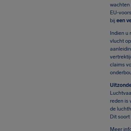
wachten t
EU-voors
bij
een v
Indien u 
vlucht o
aanleidi
vertrekti
claims vo
onderbo
Uitzonde
Luchtvaa
reden is 
de lucht
Dit soor
Meer inf