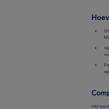
Hoev
On
Ma
Va
vo
Pa
op
Compe
Het loont