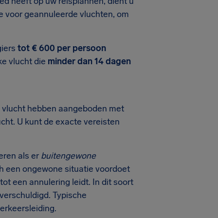
ed heeft op uw reisplannen, dient u
tie voor geannuleerde vluchten, om
giers
tot € 600 per persoon
ke vlucht die
minder dan 14 dagen
de vlucht hebben aangeboden met
ucht. U kunt de exacte vereisten
eren als er
buitengewone
ich een ongewone situatie voordoet
t een annulering leidt. In dit soort
 verschuldigd. Typische
erkeersleiding.