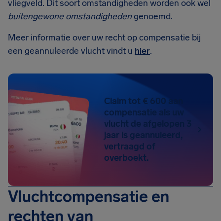
vliegveld. Dit soort omstandigheden worden ook wel
buitengewone omstandigheden
genoemd.
Meer informatie over uw recht op compensatie bij
een geannuleerde vlucht vindt u
hier
.
Claim tot € 600 aan
compensatie als uw
vlucht de afgelopen 3
jaar is geannuleerd,
vertraagd of
overboekt.
Vluchtcompensatie en
rechten van