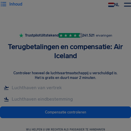
Inhoud
NL
Trustpilot
Uitstekend
241.521
ervaringen
Terugbetalingen en compensatie: Air
Iceland
Controleer hoeveel de luchtvaartmaatschappij u verschuldigd is
.
Het is gratis en duurt maar 2 minuten.
Compensatie controleren
WIJ HELPEN U UW RECHTEN ALS PASSAGIER TE HANDHAVEN