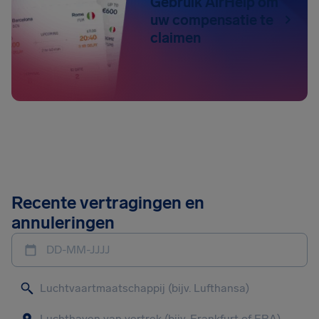
Gebruik AirHelp om
uw compensatie te
claimen
Recente vertragingen en
annuleringen
DD-MM-JJJJ