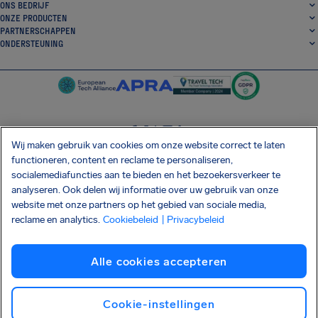
ONS BEDRIJF
ONZE PRODUCTEN
PARTNERSCHAPPEN
ONDERSTEUNING
Wij maken gebruik van cookies om onze website correct te laten
SocialFacebook
SocialTwitter
SocialInstagram
SocialLinkedin
functioneren, content en reclame te personaliseren,
socialemediafuncties aan te bieden en het bezoekersverkeer te
DOWNLOAD ONZE GRATIS APP
analyseren. Ook delen wij informatie over uw gebruik van onze
website met onze partners op het gebied van sociale media,
reclame en analytics.
Cookiebeleid
| Privacybeleid
Algemene Voorwaarden
Privacybeleid
Cookies
Afdrukken
Alle cookies accepteren
Shai-Hulud supply chain-aanval
Herroep de overeenkomst
Nederlands
Copyright © 2026 AirHelp
Cookie-instellingen