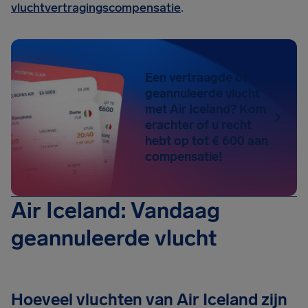
vluchtvertragingscompensatie
.
Een vertraagde of
geannuleerde vlucht
met Air Iceland? Kom
erachter of u recht
hebt op tot € 600 aan
compensatie!
Air Iceland: Vandaag
geannuleerde vlucht
Hoeveel vluchten van Air Iceland zijn