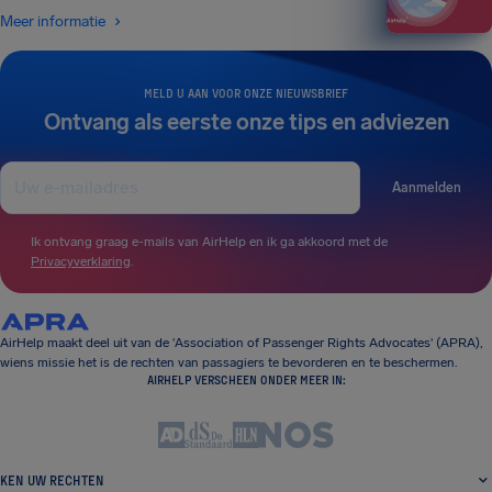
Meer informatie
MELD U AAN VOOR ONZE NIEUWSBRIEF
Ontvang als eerste onze tips en adviezen
Aanmelden
Ik ontvang graag e-mails van AirHelp en ik ga akkoord met de
Privacyverklaring
.
AirHelp maakt deel uit van de 'Association of Passenger Rights Advocates' (APRA),
wiens missie het is de rechten van passagiers te bevorderen en te beschermen.
AIRHELP VERSCHEEN ONDER MEER IN:
KEN UW RECHTEN