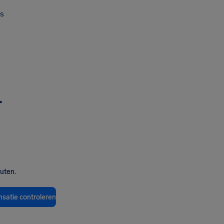
s
r
nuten.
satie controleren