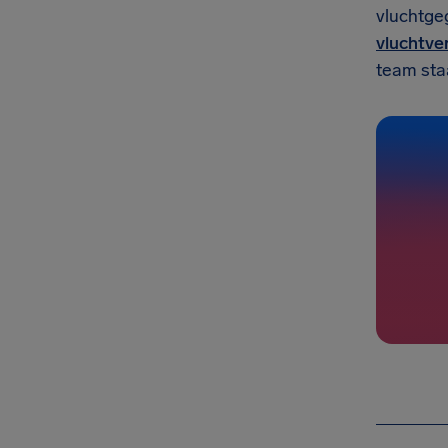
vluchtge
vluchtve
team staa