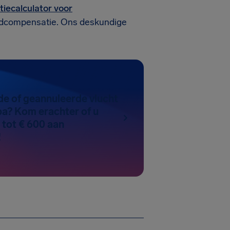
iecalculator voor
eldcompensatie. Ons deskundige
de of geannuleerde vlucht
pa? Kom erachter of u
 tot € 600 aan
!