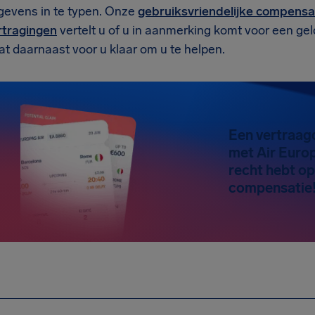
gevens in te typen. Onze
gebruiksvriendelijke compensat
rtragingen
vertelt u of u in aanmerking komt voor een g
t daarnaast voor u klaar om u te helpen.
Een vertraag
met Air Euro
recht hebt op
compensatie