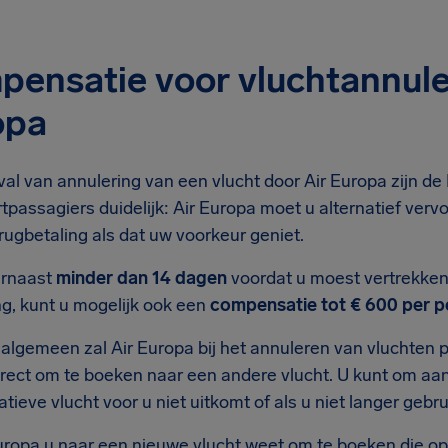
ensatie voor vluchtannule
opa
val van annulering van een vlucht door Air Europa zijn d
rtpassagiers duidelijk: Air Europa moet u alternatief ve
rugbetaling als dat uw voorkeur geniet.
arnaast
minder dan 14 dagen
voordat u moest vertrekken
ng, kunt u mogelijk ook een
compensatie tot € 600 per 
 algemeen zal Air Europa bij het annuleren van vluchten 
irect om te boeken naar een andere vlucht. U kunt om aa
atieve vlucht voor u niet uitkomt of als u niet langer geb
uropa u naar een nieuwe vlucht weet om te boeken die op e