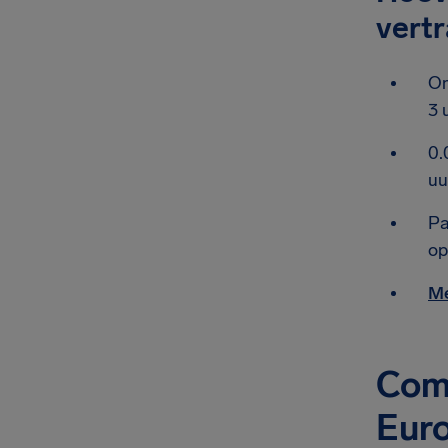
vert
On
3 
0.
uu
Pa
op
Me
Comp
Eur