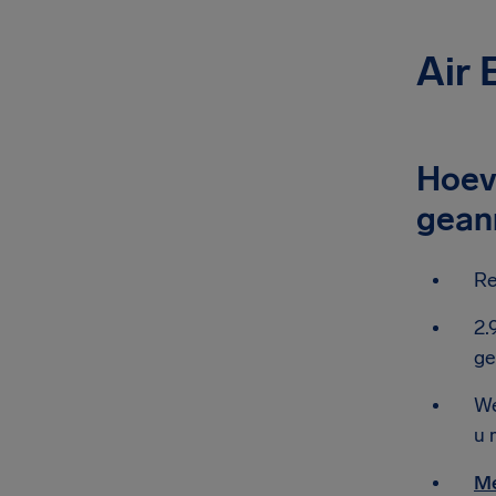
Air 
Hoeve
gean
Re
2.
ge
We
u 
Me