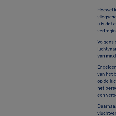
Hoewel l
vliegsch
u is dat
vertragin
Volgens 
luchtvaa
van maxi
Er gelde
van het 
op de lu
het pers
een verg
Daarnaas
vluchtver