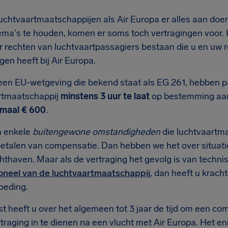
uchtvaartmaatschappijen als Air Europa er alles aan do
ema's te houden, komen er soms toch vertragingen voor. 
 er rechten van luchtvaartpassagiers bestaan die u en uw
gen heeft bij Air Europa.
een EU-wetgeving die bekend staat als EG 261, hebben pa
rtmaatschappij
minstens 3 uur te laat
op bestemming aan
maal € 600
.
n enkele
buitengewone omstandigheden
die luchtvaartma
betalen van compensatie. Dan hebben we het over situati
chthaven. Maar als de vertraging het gevolg is van techn
oneel van de luchtvaartmaatschappij
, dan heeft u krach
oeding.
t heeft u over het algemeen tot 3 jaar de tijd om een 
traging in te dienen na een vlucht met Air Europa. Het eni