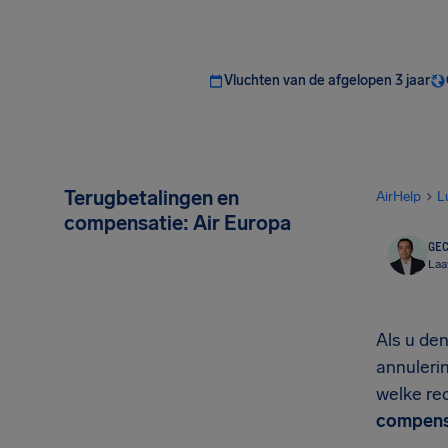
Vluchten van de afgelopen 3 jaar
Terugbetalingen en
AirHelp
L
compensatie: Air Europa
GEC
Laa
Als u de
annuleri
welke rec
compensa