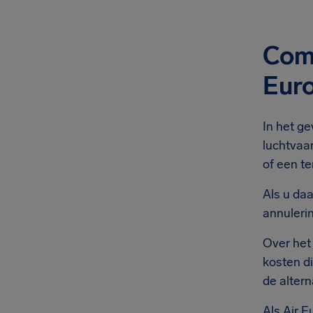
Comp
Eur
In het ge
luchtvaa
of een te
Als u da
annuleri
Over het
kosten d
de altern
Als Air E