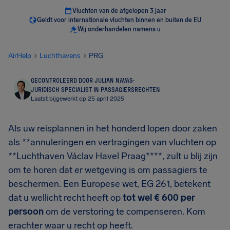
Vluchten van de afgelopen 3 jaar
Geldt voor internationale vluchten binnen en buiten de EU
Wij onderhandelen namens u
AirHelp
Luchthavens
PRG
GECONTROLEERD DOOR JULIAN NAVAS
·
JURIDISCH SPECIALIST IN PASSAGIERSRECHTEN
Laatst bijgewerkt op 25 april 2025
Als uw reisplannen in het honderd lopen door zaken
als **annuleringen en vertragingen van vluchten op
**Luchthaven Václav Havel Praag****, zult u blij zijn
om te horen dat er wetgeving is om passagiers te
beschermen. Een Europese wet, EG 261, betekent
dat u wellicht recht heeft op
tot wel
€ 600
per
persoon
om de verstoring te compenseren. Kom
erachter waar u recht op heeft.