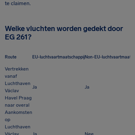
te claimen.
Welke vluchten worden gedekt door
EG 261?
Route
EU-luchtvaartmaatschappij
Non-EU-luchtvaartmaatsc
Vertrekken
vanaf
Luchthaven
Ja
Ja
Václav
Havel Praag
naar overal
Aankomsten
op
Luchthaven
Václav
Ja
Nee