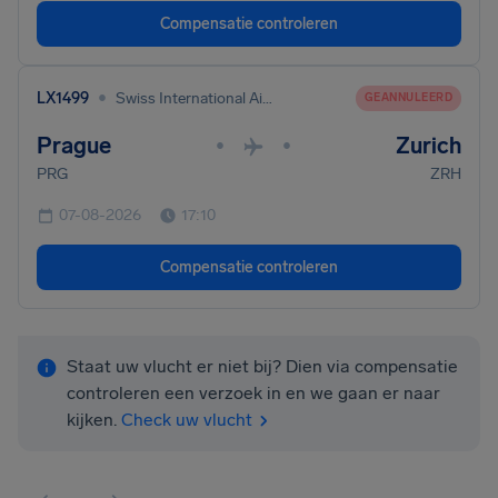
Compensatie controleren
•
LX1499
Swiss International Air Lines
GEANNULEERD
Prague
Zurich
•
•
PRG
ZRH
07-08-2026
17:10
Compensatie controleren
Staat uw vlucht er niet bij? Dien via compensatie
controleren een verzoek in en we gaan er naar
kijken.
Check uw vlucht