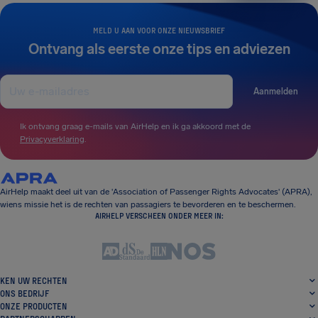
MELD U AAN VOOR ONZE NIEUWSBRIEF
Ontvang als eerste onze tips en adviezen
Aanmelden
Ik ontvang graag e-mails van AirHelp en ik ga akkoord met de
Privacyverklaring
.
AirHelp maakt deel uit van de 'Association of Passenger Rights Advocates' (APRA),
wiens missie het is de rechten van passagiers te bevorderen en te beschermen.
AIRHELP VERSCHEEN ONDER MEER IN:
KEN UW RECHTEN
ONS BEDRIJF
ONZE PRODUCTEN