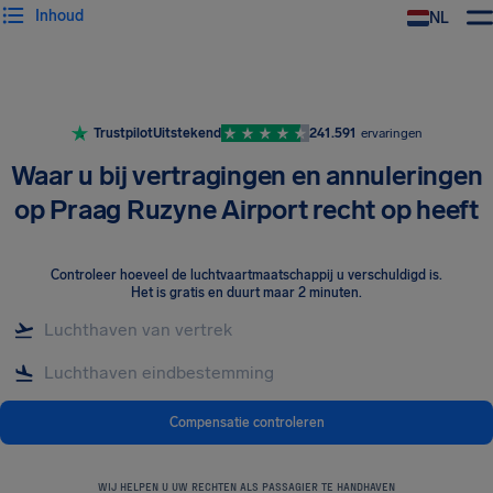
Inhoud
NL
Trustpilot
Uitstekend
241.591
ervaringen
Waar u bij vertragingen en annuleringen
op Praag Ruzyne Airport recht op heeft
Controleer hoeveel de luchtvaartmaatschappij u verschuldigd is
.
Het is gratis en duurt maar 2 minuten.
Compensatie controleren
WIJ HELPEN U UW RECHTEN ALS PASSAGIER TE HANDHAVEN