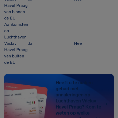
Havel Praag
van binnen
de EU
Aankomsten
op
Luchthaven
Václav
Ja
Nee
Havel Praag
van buiten
de EU
Heeft u te maken
gehad met
annuleringen op
Luchthaven Václav
Havel Praag? Kom te
weten op welke