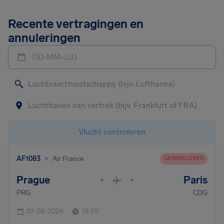
Recente vertragingen en
annuleringen
DD-MM-JJJJ
Vlucht controleren
•
AF1083
Air France
GEANNULEERD
Prague
Paris
•
•
PRG
CDG
07-08-2026
18:25