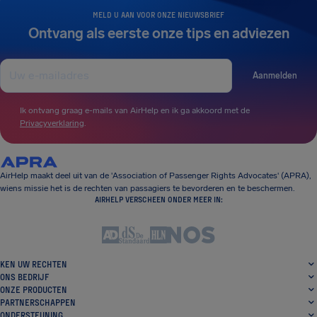
MELD U AAN VOOR ONZE NIEUWSBRIEF
Ontvang als eerste onze tips en adviezen
Aanmelden
Ik ontvang graag e-mails van AirHelp en ik ga akkoord met de
Privacyverklaring
.
AirHelp maakt deel uit van de 'Association of Passenger Rights Advocates' (APRA),
wiens missie het is de rechten van passagiers te bevorderen en te beschermen.
AIRHELP VERSCHEEN ONDER MEER IN:
KEN UW RECHTEN
ONS BEDRIJF
ONZE PRODUCTEN
PARTNERSCHAPPEN
ONDERSTEUNING