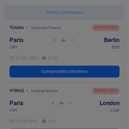
Vlucht controleren
•
TO4064
Transavia France
GEANNULEERD
Paris
Berlin
•
•
ORY
BER
05-08-2026
12:20
Compensatie controleren
•
VY8942
Vueling Airlines
GEANNULEERD
Paris
London
•
•
ORY
LGW
05-08-2026
12:15