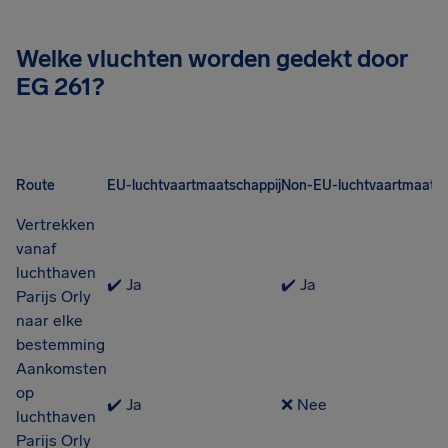
Welke vluchten worden gedekt door
EG 261?
Route
EU-luchtvaartmaatschappij
Non-EU-luchtvaartmaatsc
Vertrekken
vanaf
luchthaven
✔️ Ja
✔️ Ja
Parijs Orly
naar elke
bestemming
Aankomsten
op
✔️ Ja
❌ Nee
luchthaven
Parijs Orly