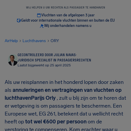
WIJ HELPEN U UW RECHTEN ALS PASSAGIER TE HANDHAVEN
Vluchten van de afgelopen 3 jaar
Geldt voor internationale vluchten binnen en buiten de EU
Wij onderhandelen namens u
AirHelp
Luchthavens
ORY
GECONTROLEERD DOOR JULIAN NAVAS
·
JURIDISCH SPECIALIST IN PASSAGIERSRECHTEN
Laatst bijgewerkt op 25 april 2025
Als uw reisplannen in het honderd lopen door zaken
als
annuleringen en vertragingen van vluchten op
luchthavenParijs Orly
, zult u blij zijn om te horen dat
er wetgeving is om passagiers te beschermen. Een
Europese wet, EG 261, betekent dat u wellicht recht
heeft op
tot wel €600 per persoon
om de
verstoring te compenseren. Kom erachter waar u