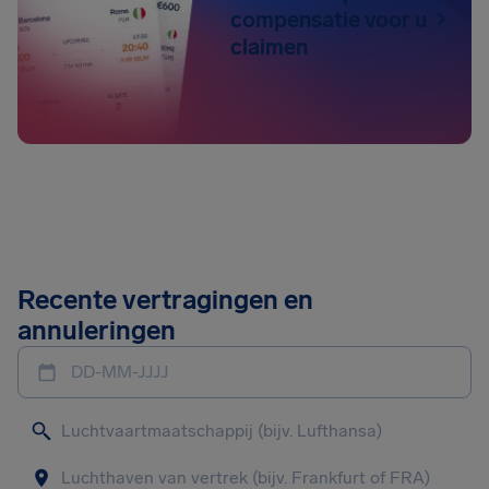
compensatie voor u
claimen
Recente vertragingen en
annuleringen
DD-MM-JJJJ