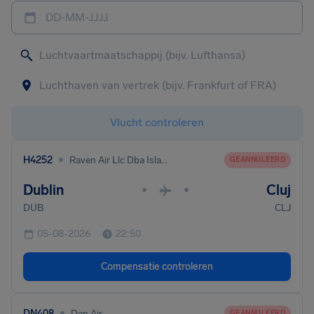
DD-MM-JJJJ
Vlucht controleren
•
H4252
Raven Air Llc Dba Island Hoppers
GEANNULEERD
Dublin
Cluj
•
•
DUB
CLJ
05-08-2026
22:50
Compensatie controleren
•
DN408
Dan Air
GEANNULEERD