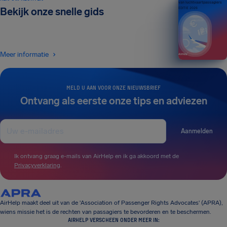
van luchtvaartpassagiers
Bekijk onze snelle gids
EDITIE 2026
Meer informatie
MELD U AAN VOOR ONZE NIEUWSBRIEF
Ontvang als eerste onze tips en adviezen
Aanmelden
Ik ontvang graag e-mails van AirHelp en ik ga akkoord met de
Privacyverklaring
.
AirHelp maakt deel uit van de 'Association of Passenger Rights Advocates' (APRA),
wiens missie het is de rechten van passagiers te bevorderen en te beschermen.
AIRHELP VERSCHEEN ONDER MEER IN: