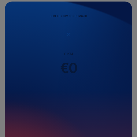
BEREKEN UW COMPENSATIE
0
KM
€
0
Passagiers
1