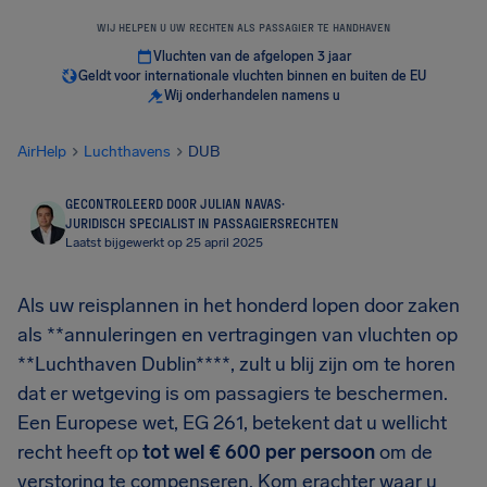
WIJ HELPEN U UW RECHTEN ALS PASSAGIER TE HANDHAVEN
Vluchten van de afgelopen 3 jaar
Geldt voor internationale vluchten binnen en buiten de EU
Wij onderhandelen namens u
AirHelp
Luchthavens
DUB
GECONTROLEERD DOOR JULIAN NAVAS
·
JURIDISCH SPECIALIST IN PASSAGIERSRECHTEN
Laatst bijgewerkt op 25 april 2025
Als uw reisplannen in het honderd lopen door zaken
als **annuleringen en vertragingen van vluchten op
**Luchthaven Dublin****, zult u blij zijn om te horen
dat er wetgeving is om passagiers te beschermen.
Een Europese wet, EG 261, betekent dat u wellicht
recht heeft op
tot wel
€ 600
per persoon
om de
verstoring te compenseren. Kom erachter waar u