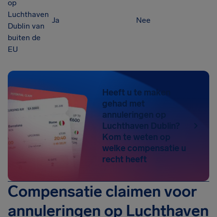
op
Luchthaven
Ja
Nee
Dublin van
buiten de
EU
Heeft u te maken
gehad met
annuleringen op
Luchthaven Dublin?
Kom te weten op
welke compensatie u
recht heeft
Compensatie claimen voor
annuleringen op Luchthaven