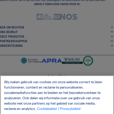
wiens missie het is de rechten van passagiers te bevorderen en te beschermen.
AIRHELP VERSCHEEN ONDER MEER IN:
KEN UW RECHTEN
ONS BEDRIJF
ONZE PRODUCTEN
PARTNERSCHAPPEN
ONDERSTEUNING
Wij maken gebruik van cookies om onze website correct te laten
SocialFacebook
SocialTwitter
SocialInstagram
SocialLinkedin
functioneren, content en reclame te personaliseren,
socialemediafuncties aan te bieden en het bezoekersverkeer te
DOWNLOAD ONZE GRATIS APP
analyseren. Ook delen wij informatie over uw gebruik van onze
website met onze partners op het gebied van sociale media,
reclame en analytics.
Cookiebeleid
| Privacybeleid