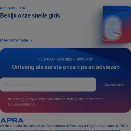
KEN UW RECHTEN
Een gids over de rechten
van luchtvaartpassagiers
Bekijk onze snelle gids
EDITIE 2026
Meer informatie
MELD U AAN VOOR ONZE NIEUWSBRIEF
Ontvang als eerste onze tips en adviezen
Aanmelden
Ik ontvang graag e-mails van AirHelp en ik ga akkoord met de
Privacyverklaring
.
AirHelp maakt deel uit van de 'Association of Passenger Rights Advocates' (APRA),