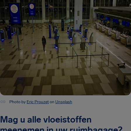
Photo by
Eric Prouzet
on
Unsplash
Mag u alle vloeistoffen
meenemen in uw ruimbagage?