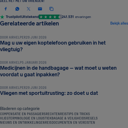
DEEL HET MET UW VRIENDEN!
Trustpilot
Uitstekend
241.531
ervaringen
BAGAGE & VEILIGHEIDSREGELS
Gerelateerde artikelen
Bekijk alles
DOOR
AIRHELPER
29 JUNI 2026
Mag u uw eigen koptelefoon gebruiken in het
BAGAGE & VEILIGHEIDSREGELS
vliegtuig?
DOOR
AIRHELP
5 JANUARI 2026
Medicijnen in de handbagage – wat moet u weten
BAGAGE & VEILIGHEIDSREGELS
voordat u gaat inpakken?
DOOR
AIRHELPER
29 JUNI 2026
Vliegen met sportuitrusting: zo doet u dat
Bladeren op categorie
COMPENSATIE EN PASSAGIERSRECHTEN
REISTIPS EN TRICKS
VLIEGTERMINOLOGIE EN LOGISTIEK
BAGAGE & VEILIGHEIDSREGELS
NIEUWS EN ONTWIKKELINGEN
REISDOCUMENTEN EN VEREISTEN