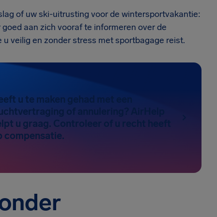
ag of uw ski-uitrusting voor de wintersportvakantie:
r goed aan zich vooraf te informeren over de
e u veilig en zonder stress met sportbagage reist.
eeft u te maken gehad met een
uchtvertraging of annulering? AirHelp
lpt u graag. Controleer of u recht heeft
p compensatie.
 onder