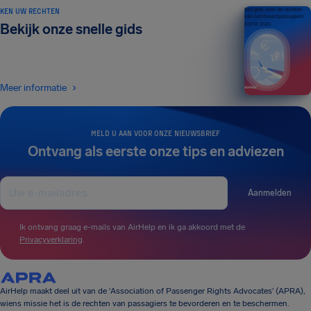
KEN UW RECHTEN
Een gids over de rechten
van luchtvaartpassagiers
Bekijk onze snelle gids
EDITIE 2026
Meer informatie
MELD U AAN VOOR ONZE NIEUWSBRIEF
Ontvang als eerste onze tips en adviezen
Aanmelden
Ik ontvang graag e-mails van AirHelp en ik ga akkoord met de
Privacyverklaring
.
AirHelp maakt deel uit van de 'Association of Passenger Rights Advocates' (APRA),
wiens missie het is de rechten van passagiers te bevorderen en te beschermen.