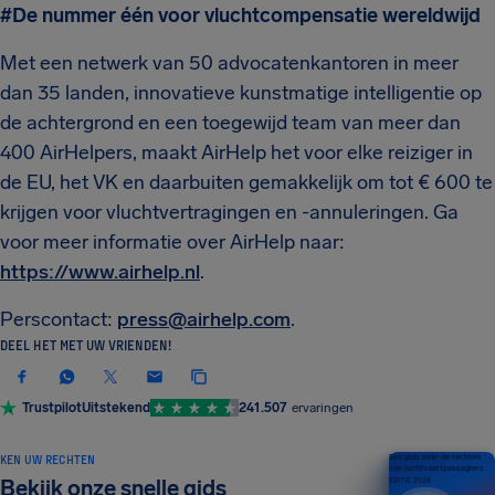
#De nummer één voor vluchtcompensatie wereldwijd
Met een netwerk van 50 advocatenkantoren in meer
dan 35 landen, innovatieve kunstmatige intelligentie op
de achtergrond en een toegewijd team van meer dan
400 AirHelpers, maakt AirHelp het voor elke reiziger in
de EU, het VK en daarbuiten gemakkelijk om tot € 600 te
krijgen voor vluchtvertragingen en -annuleringen. Ga
voor meer informatie over AirHelp naar:
https://www.airhelp.nl
.
Perscontact:
press@airhelp.com
.
DEEL HET MET UW VRIENDEN!
Trustpilot
Uitstekend
241.507
ervaringen
KEN UW RECHTEN
Een gids over de rechten
van luchtvaartpassagiers
Bekijk onze snelle gids
EDITIE 2026