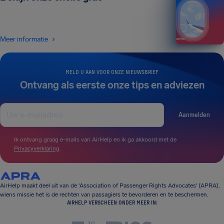
Meer informatie
MELD U AAN VOOR ONZE NIEUWSBRIEF
Ontvang als eerste onze tips en adviezen
Aanmelden
Ik ontvang graag e-mails van AirHelp en ik ga akkoord met de
Privacyverklaring
.
AirHelp maakt deel uit van de 'Association of Passenger Rights Advocates' (APRA),
wiens missie het is de rechten van passagiers te bevorderen en te beschermen.
AIRHELP VERSCHEEN ONDER MEER IN: