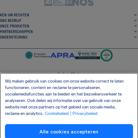
KEN UW RECHTEN
ONS BEDRIJF
ONZE PRODUCTEN
PARTNERSCHAPPEN
ONDERSTEUNING
Wij maken gebruik van cookies om onze website correct te laten
SocialFacebook
SocialTwitter
SocialInstagram
SocialLinkedin
functioneren, content en reclame te personaliseren,
socialemediafuncties aan te bieden en het bezoekersverkeer te
DOWNLOAD ONZE GRATIS APP
analyseren. Ook delen wij informatie over uw gebruik van onze
website met onze partners op het gebied van sociale media,
reclame en analytics.
Cookiebeleid
| Privacybeleid
Algemene Voorwaarden
Privacybeleid
Cookies
Afdrukken
Alle cookies accepteren
Shai-Hulud supply chain-aanval
Herroep de overeenkomst