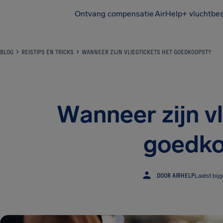
Ontvang compensatie
AirHelp+ vluchtbe
BLOG
REISTIPS EN TRICKS
WANNEER ZIJN VLIEGTICKETS HET GOEDKOOPST?
Wanneer zijn vl
goedko
DOOR AIRHELP
Laatst bij