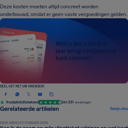
Deze kosten moeten altijd concreet worden
onderbouwd, omdat er geen vaste vergoedingen gelden.
Wist u dat u tot drie
jaar terug compensatie
kunt claimen?
DEEL HET MET UW VRIENDEN!
Trustpilot
Uitstekend
241.531
ervaringen
REISDOCUMENTEN EN VEREISTEN
Gerelateerde artikelen
Bekijk alles
DOOR
AIRHELP
2 FEBRUARI 2026