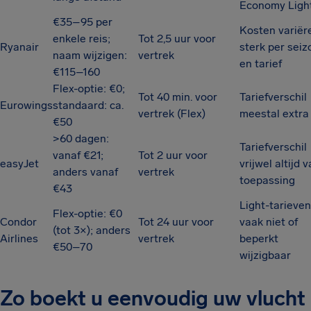
Economy Ligh
€35–95 per
Kosten variër
enkele reis;
Tot 2,5 uur voor
Ryanair
sterk per seiz
naam wijzigen:
vertrek
en tarief
€115–160
Flex-optie: €0;
Tot 40 min. voor
Tariefverschil
Eurowings
standaard: ca.
vertrek (Flex)
meestal extra
€50
>60 dagen:
Tariefverschil
vanaf €21;
Tot 2 uur voor
easyJet
vrijwel altijd 
anders vanaf
vertrek
toepassing
€43
Light-tarieven
Flex-optie: €0
Condor
Tot 24 uur voor
vaak niet of
(tot 3×); anders
Airlines
vertrek
beperkt
€50–70
wijzigbaar
Zo boekt u eenvoudig uw vlucht