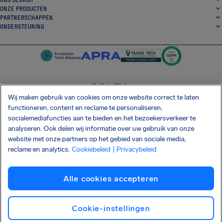
ONZE PRODUCTEN
PARTNERSCHAPPEN
ONDERSTEUNING
Wij maken gebruik van cookies om onze website correct te laten
SocialFacebook
SocialTwitter
SocialInstagram
SocialLinkedin
functioneren, content en reclame te personaliseren,
socialemediafuncties aan te bieden en het bezoekersverkeer te
DOWNLOAD ONZE GRATIS APP
analyseren. Ook delen wij informatie over uw gebruik van onze
website met onze partners op het gebied van sociale media,
reclame en analytics.
Cookiebeleid
| Privacybeleid
Algemene Voorwaarden
Privacybeleid
Cookies
Afdrukken
Alle cookies accepteren
Shai-Hulud supply chain-aanval
Herroep de overeenkomst
Nederlands
Copyright © 2026 AirHelp
Cookie-instellingen