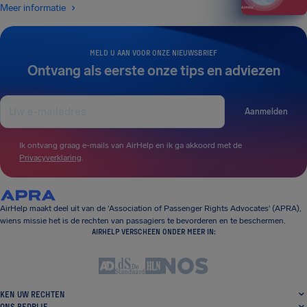
Meer informatie
MELD U AAN VOOR ONZE NIEUWSBRIEF
Ontvang als eerste onze tips en adviezen
Aanmelden
Ik ontvang graag e-mails van AirHelp en ik ga akkoord met de
Privacyverklaring
.
AirHelp maakt deel uit van de 'Association of Passenger Rights Advocates' (APRA),
wiens missie het is de rechten van passagiers te bevorderen en te beschermen.
AIRHELP VERSCHEEN ONDER MEER IN:
KEN UW RECHTEN
ONS BEDRIJF