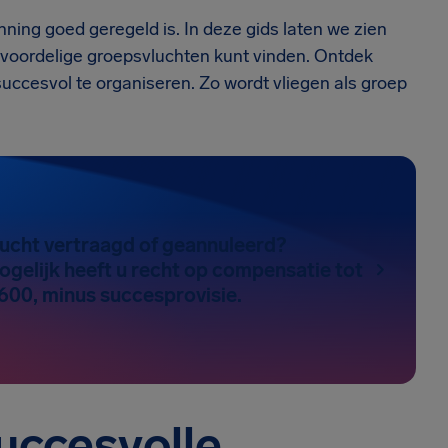
ning goed geregeld is. In deze gids laten we zien
 voordelige groepsvluchten kunt vinden. Ontdek
succesvol te organiseren. Zo wordt vliegen als groep
lucht vertraagd of geannuleerd?
gelijk heeft u recht op compensatie tot
600, minus succesprovisie.
uccesvolle