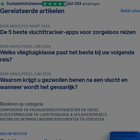
Trustpilot
Uitstekend
241.533
ervaringen
REISTIPS EN TRICKS
Gerelateerde artikelen
Bekijk alles
DOOR
AIRHELP
19 MAART 2026
REISTIPS EN TRICKS
De 5 beste vluchttracker-apps voor zorgeloos reizen
DOOR
AIRHELPER
25 JUNI 2026
Welke vliegtuigklasse past het beste bij uw volgende
REISTIPS EN TRICKS
reis?
DOOR
AIRHELPER
23 JUNI 2026
Waarom krijgt u gezwollen benen na een vlucht en
wanneer wordt het gevaarlijk?
Bladeren op categorie
COMPENSATIE EN PASSAGIERSRECHTEN
REISTIPS EN TRICKS
VLIEGTERMINOLOGIE EN LOGISTIEK
BAGAGE & VEILIGHEIDSREGELS
NIEUWS EN ONTWIKKELINGEN
REISDOCUMENTEN EN VEREISTEN
KEN UW RECHTEN
Een gids over de rechten
van luchtvaartpassagiers
EDITIE 2026