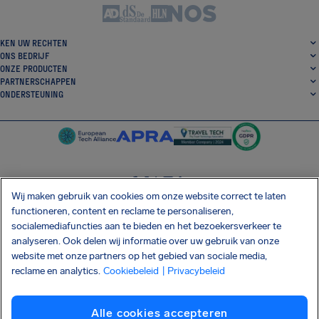
KEN UW RECHTEN
ONS BEDRIJF
ONZE PRODUCTEN
PARTNERSCHAPPEN
ONDERSTEUNING
Wij maken gebruik van cookies om onze website correct te laten
SocialFacebook
SocialTwitter
SocialInstagram
SocialLinkedin
functioneren, content en reclame te personaliseren,
socialemediafuncties aan te bieden en het bezoekersverkeer te
DOWNLOAD ONZE GRATIS APP
analyseren. Ook delen wij informatie over uw gebruik van onze
website met onze partners op het gebied van sociale media,
reclame en analytics.
Cookiebeleid
| Privacybeleid
Algemene Voorwaarden
Privacybeleid
Cookies
Afdrukken
Alle cookies accepteren