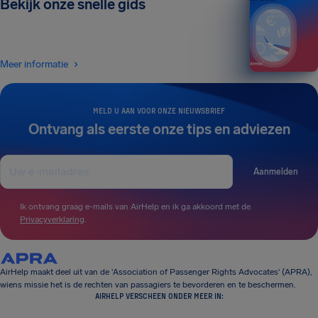
Bekijk onze snelle gids
Meer informatie
MELD U AAN VOOR ONZE NIEUWSBRIEF
Ontvang als eerste onze tips en adviezen
Aanmelden
Ik ontvang graag e-mails van AirHelp en ik ga akkoord met de
Privacyverklaring
.
AirHelp maakt deel uit van de 'Association of Passenger Rights Advocates' (APRA),
wiens missie het is de rechten van passagiers te bevorderen en te beschermen.
AIRHELP VERSCHEEN ONDER MEER IN: