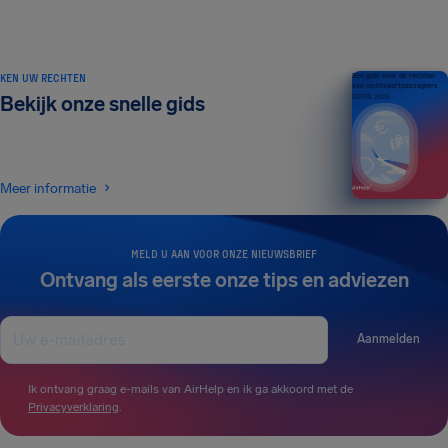
KEN UW RECHTEN
Een gids over de rechten
van luchtvaartpassagiers
Bekijk onze snelle gids
EDITIE 2026
Meer informatie
MELD U AAN VOOR ONZE NIEUWSBRIEF
Ontvang als eerste onze tips en adviezen
Aanmelden
Ik ontvang graag e-mails van AirHelp en ik ga akkoord met de
Privacyverklaring
.